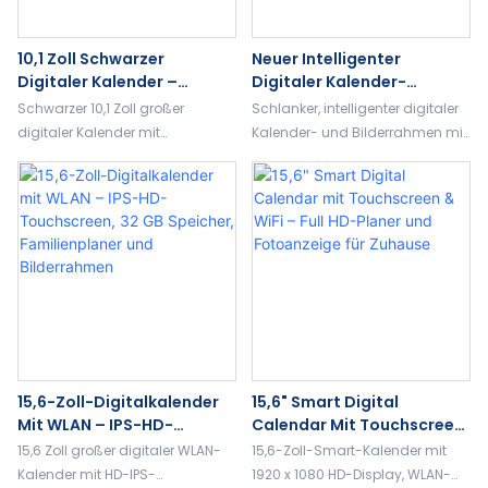
10,1 Zoll Schwarzer
Neuer Intelligenter
Digitaler Kalender –
Digitaler Kalender-
Intelligenter Elektronischer
Bilderrahmen – Schlankes
Schwarzer 10,1 Zoll großer
Schlanker, intelligenter digitaler
Planer Mit Videoalbum-
Rahmendesign, WiFi-
digitaler Kalender mit
Kalender- und Bilderrahmen mit
Und Bildfilterfunktionen
Touchscreen,
intelligenter Terminverwaltung,
WLAN und Touchscreen.
Familienplaner Und Album
Fotoalbumanzeige und
Kombiniert Planer, Album und
integrierten Bildfiltereffekten.
Kunstdisplay für die moderne
Perfekt für den Einsatz zu Hause
Organisation zu Hause.
oder im Büro.
15,6-Zoll-Digitalkalender
15,6" Smart Digital
Mit WLAN – IPS-HD-
Calendar Mit Touchscreen
Touchscreen, 32 GB
& WiFi – Full HD-Planer Und
15,6 Zoll großer digitaler WLAN-
15,6-Zoll-Smart-Kalender mit
Speicher, Familienplaner
Fotoanzeige Für Zuhause
Kalender mit HD-IPS-
1920 x 1080 HD-Display, WLAN-