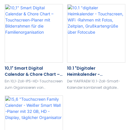
Und Bilderrahmen
Touchscreen. Mit Familienplaner,
Synchronisierung, Touch-
Fotoalbum, Kunstgalerie und 32
Steuerung und
GB Speicher für die Smart-
Bilderrahmenmodus. Perfekt für
Home-Nutzung.
den Familienplanungskalender
und die Organisation zu Hause
10,1" Smart Digital
10.1 "digitaler
Calendar & Chore Chart –
Heimkalender -
Touchscreen-Planer Mit
Touchscreen, WiFi -
Ein 10,1-Zoll-IPS-HD-Touchscreen
Der YIAIFRAEM 10.1-Zoll-Smart-
Bilderrahmen Für Die
Rahmen Mit Fotos,
zum Organisieren von
Kalender kombiniert digitale
Familienorganisation
Zeitplan, Grußkartengrüße
Familienplänen und Aufgaben.
Rahmen-, Planungs- und
Über Fotocube
Enthält einen integrierten
Grußkarten, Kunstdisplays und
digitalen Bilderrahmen, um
mehr.
Erinnerungen und Pläne an
einem Ort aufzubewahren