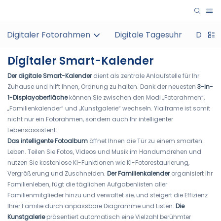
Digitaler Fotorahmen
Digitale Tagesuhr
Digita
Digitaler Smart-Kalender
Der digitale Smart-Kalender
dient als zentrale Anlaufstelle für Ihr
Zuhause und hilft Ihnen, Ordnung zu halten. Dank der neuesten
3-in-
1-Displayoberfläche
können Sie zwischen den Modi „Fotorahmen“,
„Familienkalender“ und „Kunstgalerie“ wechseln. Yiaiframe ist somit
nicht nur ein Fotorahmen, sondern auch Ihr intelligenter
Lebensassistent.
Das intelligente Fotoalbum
öffnet Ihnen die Tür zu einem smarten
Leben. Teilen Sie Fotos, Videos und Musik im Handumdrehen und
nutzen Sie kostenlose KI-Funktionen wie KI-Fotorestaurierung,
Vergrößerung und Zuschneiden.
Der Familienkalender
organisiert Ihr
Familienleben, fügt die täglichen Aufgabenlisten aller
Familienmitglieder hinzu und verwaltet sie, und steigert die Effizienz
Ihrer Familie durch anpassbare Diagramme und Listen.
Die
Kunstgalerie
präsentiert automatisch eine Vielzahl berühmter