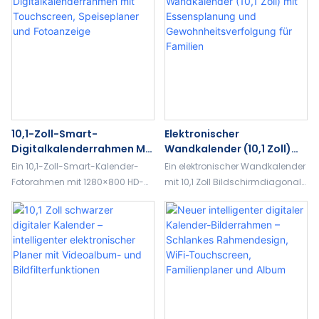
Familienplaner, Cloud-Album
Cloud-Album und Unterstützung
und individuellen digitalen
für benutzerdefinierte digitale
Fotorahmenlösungen.
Fotorahmen.
10,1-Zoll-Smart-
Elektronischer
Digitalkalenderrahmen Mit
Wandkalender (10,1 Zoll)
Touchscreen, Speiseplaner
Mit Essensplanung Und
Ein 10,1-Zoll-Smart-Kalender-
Ein elektronischer Wandkalender
Und Fotoanzeige
Gewohnheitsverfolgung
Fotorahmen mit 1280×800 HD-
mit 10,1 Zoll Bildschirmdiagonale
Für Familien
Bildschirm, 32 GB Speicher,
für den Familiengebrauch mit
Essensplanung, Erinnerungen,
Funktionen zur Essensplanung,
Wetter und 5-Punkt-Touch-
Gewohnheitsverfolgung,
Steuerung.
Alarmen, Spracherinnerungen
und 3-in-1-Anzeigemodi.