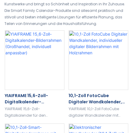
Kunstwerke und bringt so Schönheit und Inspiration in Ihr Zuhause.
Die Smart Family Calendar-Produkte sind allesamt praktisch und
stilvoll und bieten intelligente Lösungen für effiziente Planung, das
Teilen von Erinnerungen und die Haushaltsführung.
YIAIFRAME 15,6-Zoll-
10,1-Zoll FotoCube
Digitalkalender-
Digitaler Wandkalender,
Bilderrahmen
Individueller Digitaler
YIAIFRAME 15,6-Zoll-
YIAIFRAME 10,1-Zoll FotoCube
(Großhandel, Individuell
Bilderrahmen Mit
Digitalkalender für den
digitaler Wandkalender mit
Anpassbar)
Holzrahmen
Großhandel mit Rahmen in
Rahmen in Echtholzoptik,
Holzoptik, FotoCube-App,
Touchscreen, Familienplaner,