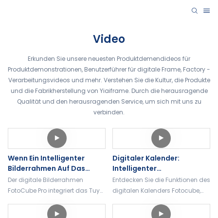
Video
Erkunden Sie unsere neuesten Produktdemendideos für
Produktdemonstrationen, Benutzerführer für digitale Frame, Factory -
Verarbeitungsvideos und mehr. Verstehen Sie die Kultur, die Produkte
und die Fabrikherstellung von Yiaiframe. Durch die herausragende
Qualität und den herausragenden Service, um sich mit uns zu
verbinden.
Wenn Ein Intelligenter
Digitaler Kalender:
Bilderrahmen Auf Das
Intelligenter
Tuya-Ökosystem Trifft:
Familienkalender Mit Fotos
Der digitale Bilderrahmen
Entdecken Sie die Funktionen des
FotoCube Pro Macht Das
Und Aufgaben –
FotoCube Pro integriert das Tuya
digitalen Kalenders Fotocube,
Ganze Haus Smart
Funktionsübersicht
Smart-Ökosystem und dient als
darunter Fotoanzeige,
Sichtbar
Speicherdisplay und Desktop-
Aufgabenverwaltung,