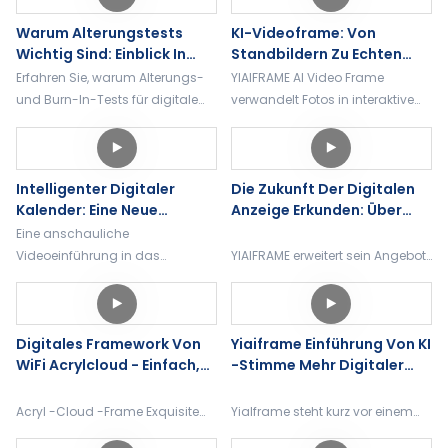
Smart-Home-Steuerzentrale für
Speiseplanung und farbcodierte
Warum Alterungstests
KI-Videoframe: Von
die nahtlose Steuerung aller
Familienplanung.
Wichtig Sind: Einblick In
Standbildern Zu Echten
Geräte im Haus.
Den Einbrennprozess Für
Gesprächen
Erfahren Sie, warum Alterungs-
YIAIFRAME AI Video Frame
Digitale Displays Von
und Burn-In-Tests für digitale
verwandelt Fotos in interaktive
YIAIFRAME
Displays unerlässlich sind.
KI-Videos. Laden Sie Bilder hoch
Entdecken Sie, wie YIAIFRAME die
und sprechen Sie in Echtzeit mit
Zuverlässigkeit für OEM-, ODM-
Menschen, historischen
Intelligenter Digitaler
Die Zukunft Der Digitalen
und Großaufträge verbessert.
Persönlichkeiten oder KI-Tieren.
Kalender: Eine Neue
Anzeige Erkunden: Über
Möglichkeit Für Familien,
Traditionelle Bilderrahmen
Eine anschauliche
Gemeinsam Zeit Zu
Hinaus
Videoeinführung in das
YIAIFRAME erweitert sein Angebot
Verbringen
intelligente digitale
über digitale Bilderrahmen
Kalendersystem. Erfahren Sie, wie
hinaus um benutzerdefinierte
digitale Tagesuhren die
Displays für den Einzelhandel,
Digitales Framework Von
Yiaiframe Einführung Von KI
Terminplanung, Erinnerungen,
Einkaufszentren und Aufzüge.
WiFi Acrylcloud - Einfach,
-Stimme Mehr Digitaler
Familienkoordination und
Entdecken Sie noch heute unsere
Intelligent, Verbunden
Fotomotor -Rahmen Für
Fernverwaltung verbessern.
innovativen digitalen
Die Familie Mit Injektion
Rahmenlösungen.
Acryl -Cloud -Frame Exquisite
YiaIframe steht kurz vor einem
Von Emotionen
Geschenkbox und komplettes
Digitalfoto-Frame von AI Voice