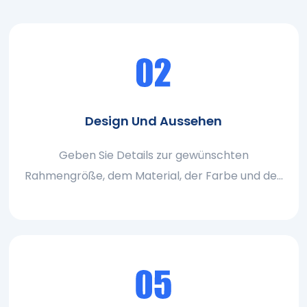
Design Und Aussehen
Geben Sie Details zur gewünschten
Rahmengröße, dem Material, der Farbe und des
Gesamtgestaltung an. Wenn Sie Branding -
Anforderungen haben, teilen Sie Ihre Logo- und
Platzierungseinstellungen mit