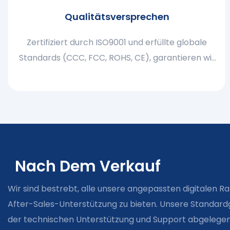
Qualitätsversprechen
Zertifiziert durch ISO9001 und erfüllte globale
Standards (CCC, FCC, ROHS, CE), garantieren wir
zuverlässige, langlebige und umweltfreundliche
Produkte
Nach Dem Verkauf
Wir sind bestrebt, alle unsere angepassten digitalen R
After-Sales-Unterstützung zu bieten. Unsere Standard
der technischen Unterstützung und Support abgelegenen