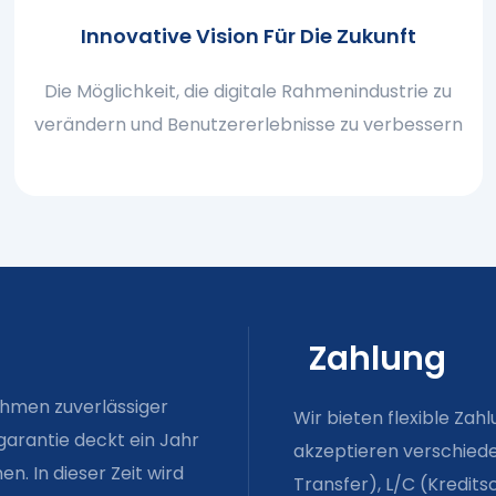
Innovative Vision Für Die Zukunft
Die Möglichkeit, die digitale Rahmenindustrie zu
verändern und Benutzererlebnisse zu verbessern
Zahlung
ahmen zuverlässiger
Wir bieten flexible Za
garantie deckt ein Jahr
akzeptieren verschiede
. In dieser Zeit wird
Transfer), L/C (Kredits