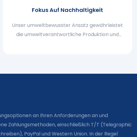
Fokus Auf Nachhaltigkeit
Unser umweltbewusster Ansatz gewährleistet
die umweltverantwortliche Produktion und
stimmt mit globalen grünen Initiativen überein
hlungsoptionen an Ihren Anforderungen an und
ne Zahlungsmethoden, einschließlich T/T (Telegraphic
chreiben), PayPal und Western Union. In der Regel