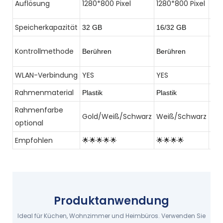
Auflösung
1280*800 Pixel
1280*800 Pixel
Pixe
Speicherkapazität
32 GB
16/32 GB
32 
Kontrollmethode
Berühren
Berühren
Ber
WLAN-Verbindung
YES
YES
YES
Rahmenmaterial
Plastik
Plastik
Hol
Rahmenfarbe
Gold/Weiß/Schwarz
Weiß/Schwarz
We
optional
Empfohlen
🌟🌟🌟🌟🌟
🌟🌟🌟🌟
🌟
Produktanwendung
Ideal für Küchen, Wohnzimmer und Heimbüros. Verwenden Sie