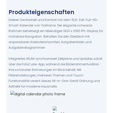
Kunstgalerie
Produkteigenschaften
3 in 1 mit leistungsstarker AGI.
PASSEN SIE IHREN RAHMEN AN
Erleben Sie Klarheit und Komfort mit dem 15,6-Zoll-Full-HD-
Smart-Kalender von Yiaiframe. Der elegante schwarze
Rahmen beherbergt ein lebendiges 1920 x 1080 IPS-Display für
mühelose Navigation. Behalten Sie den Überblick mit
anpassbaren Kalenderansichten, Aufgabenlisten und
Aufgabendiagrammen.
Integriertes WLAN synchronisiert Zeitpläne und Updates sofort
über die FotoCube-App, während die Bilderrahmenfunktion
Ihre schönsten Erinnerungen im Blick behält. Mit
Filtereinstellungen, mehreren Themen und Touch-
Funktionalität vereint dieses All-in-One-Gerät Ordnung und
Ästhetik für moderne Haushalte.