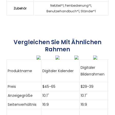
Netzteil*1, Fernbedienung*1,
Zubehör
Benutzerhandbuch*1, Ständer*1
Vergleichen Sie Mit Ähnlichen
Rahmen
Digitaler
Ele
Produktname
Digitaler Kalender
Bilderrahmen
Ho
Preis
$45-65
$29-39
$7
Anzeigegröße
10.1''
10.1''
15.6
Seitenverhältnis
16:9
16:9
16:
192