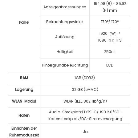
154,08 (B) × 85,92
Anzeigeabmessungen
(H) mm
Betrachtungswinkel
170°/
170°
Panel
1920（W）*
Auflösung
1080（H）IPS
Helligkeit
250nit
Hintergrundbeleuchtung
LCD
RAM
1GB (DDR3)
Lagerung
32 GB (eMMC)
WLAN-Modul
WLAN (IEEE 802.11b/g/n)
Audio-Steckplatz/TYPE-C/USB 2.0/SD-
Häfen
Kartensteckplatz/DC-Stromversorgung
Einrichten der
Ja
Ruhemoduszeit