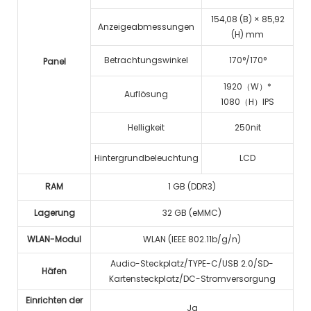
154,08 (B) × 85,92
Anzeigeabmessungen
(H) mm
Betrachtungswinkel
170°/
170°
Panel
1920（W）*
Auflösung
1080（H）IPS
Helligkeit
250nit
Hintergrundbeleuchtung
LCD
RAM
1 GB (DDR3)
Lagerung
32 GB (eMMC)
WLAN-Modul
WLAN (IEEE 802.11b/g/n)
Audio-Steckplatz/TYPE-C/USB 2.0/SD-
Häfen
Kartensteckplatz/DC-Stromversorgung
Einrichten der
Ja