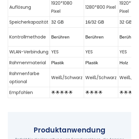
1920*1080
1920*108
Auflösung
1280*800 Pixel
Pixel
Pixel
Speicherkapazität
32 GB
16/32 GB
32 GB
Kontrollmethode
Berühren
Berühren
Berühren
WLAN-Verbindung
YES
YES
YES
Rahmenmaterial
Plastik
Plastik
Holz
Rahmenfarbe
Weiß/Schwarz
Weiß/Schwarz
Weiß/Sc
optional
Empfohlen
🌟🌟🌟🌟🌟
🌟🌟🌟🌟
🌟🌟🌟🌟
Produktanwendung