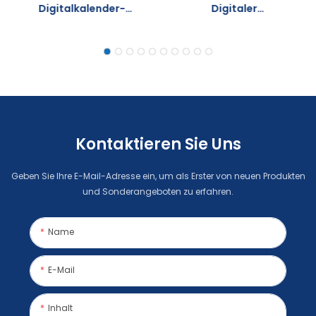
Digitalkalender-
Digitaler
Bilderrahmen
Wandkalender,
(Großhandel,
Individueller Digitaler
Individuell Anpassbar)
Bilderrahmen Mit
Holzrahmen
Kontaktieren Sie Uns
Geben Sie Ihre E-Mail-Adresse ein, um als Erster von neuen Produkten
und Sonderangeboten zu erfahren.
Name
E-Mail
Inhalt