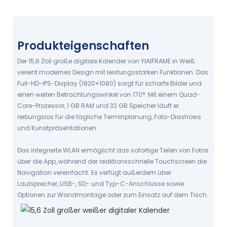
Fotoerinnerungen
Bleiben Sie organisiert, bleiben Sie in Verbindung
PLANEN, ERINNERN UND SCHÄTZEN
Produkteigenschaften
Der 15,6 Zoll große digitale Kalender von YIAIFRAME in Weiß
vereint modernes Design mit leistungsstarken Funktionen. Das
Full-HD-IPS-Display (1920×1080) sorgt für scharfe Bilder und
einen weiten Betrachtungswinkel von 170°. Mit einem Quad-
Core-Prozessor, 1 GB RAM und 32 GB Speicher läuft er
reibungslos für die tägliche Terminplanung, Foto-Diashows
und Kunstpräsentationen.
Das integrierte WLAN ermöglicht das sofortige Teilen von Fotos
über die App, während der reaktionsschnelle Touchscreen die
Navigation vereinfacht. Es verfügt außerdem über
Lautsprecher, USB-, SD- und Typ-C-Anschlüsse sowie
Optionen zur Wandmontage oder zum Einsatz auf dem Tisch.