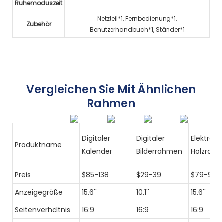
Ruhemoduszeit
Netzteil*1, Fernbedienung*1,
Zubehör
Benutzerhandbuch*1, Ständer*1
Vergleichen Sie Mit Ähnlichen
Rahmen
Digitaler
Digitaler
Elektroni
Produktname
Kalender
Bilderrahmen
Holzrah
Preis
$85-138
$29-39
$79-99
Anzeigegröße
15.6''
10.1''
15.6''
Seitenverhältnis
16:9
16:9
16:9