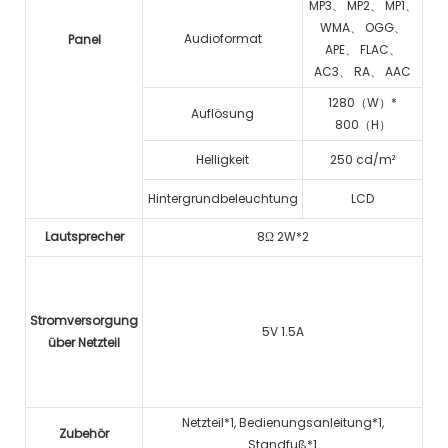
MP3、 MP2、 MP1、
WMA、 OGG、
Audioformat
Panel
APE、 FLAC、
AC3、 RA、 AAC
1280（W）*
Auflösung
800（H）
Helligkeit
250 cd/m²
Hintergrundbeleuchtung
LCD
Lautsprecher
8Ω 2W*2
Stromversorgung
5V 1.5A
über Netzteil
Netzteil*1, Bedienungsanleitung*1,
Zubehör
Standfuß*1