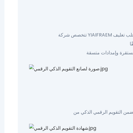
تتخصص شركة YIAIFRAEM في تصنيع التقاويم الرقمية الذكية المصممة حسب الطلب مع ضمان رقابة صارمة على العلامة التجارية. نوفر علب تغليف