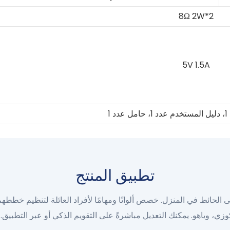
8Ω 2W*2
5V 1.5A
 1
تطبيق المنتج
حائط في المنزل. خصص ألوانًا ومهامًا لأفراد العائلة لتنظيم خططهم