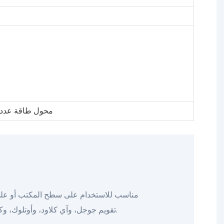
محول طاقة عدد 1، دليل المستخدم عدد 1، حامل عدد
مناسب للاستخدام على سطح المكتب أو على ال
تقويم جوجل، وآي كلاود، وأوتلوك، وكوزي، وياهو. يمكنك التعديل مباشرةً على التقويم الذكي أو عبر التطبيق. تتضمن كل مهمة تذكيرات بالمكافآت.