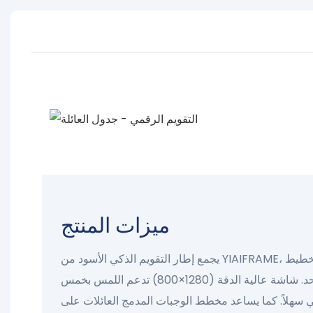
ميزات المنتج
يجمع إطار التقويم الذكي الأسود من YIAIFRAME، بقياس 10.1 بوصة، بين التخطيط
وعرض الوسائط في جهاز واحد. شاشة عالية الدقة (1280×800) تدعم اللمس بخمس
ي سهلاً. كما يساعد مخطط الوجبات المدمج العائلات على