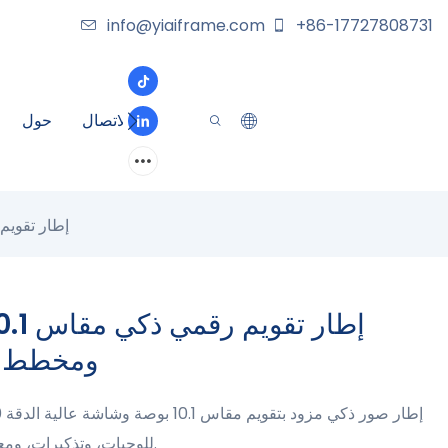
info@yiaiframe.com
+86-17727808731
الاتصال
حول
إطار تقويم رقمي ذكي مقاس 0.1
ومخطط و
للوجبات، وتذكيرات، ومعلومات عن الطقس، وتحكم باللمس بخمس نقاط.