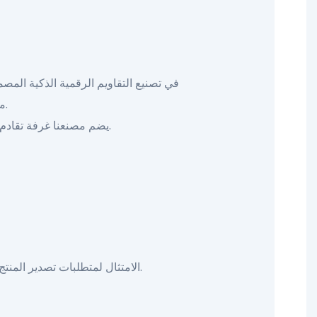
مخصصة، وتصميمات منتجات تحمل العلامة التجارية، وأنظمة مثبتة مسبقًا.
يضم مصنعنا غرفة تقادم احترافية ومستودعًا وقدرة إنتاجية قوية لدعم الطلبات الكبيرة بجودة مستقرة وإمدادات متسقة.
يضمن التقويم الرقمي الذكي من yiaiframe، الحاصل على عدد من شهادات المنتج، CE/UK/RoHS... الامتثال لمتطلبات تصدير المنتج.