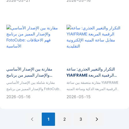
2026
05
21
2026
05
16
المعالج، واتصال الشبكة، وتخصيص
وشهادة الامتثال، واستراتيجيات مصانع
التثبيت.
OEM للعلامات التجارية الخارجية.
التكرار والتغيير الجذري: ساعة
مقارنة بين الإصدار الأساسي
YIAIFRAME الرقمية المربعة
والإصدار المميز من برنامج
مقابل ساعة المنبه الإلكترونية
FotoCube: فهم الاختلافات
مقارنة متعمقة بين ساعة YIAIFRAME
مقارنة شاملة بين الإصدار الأساسي
التقليدية
الأساسية
الرقمية المربعة الذكية وساعة المنبه
والإصدار المميز من برنامج FotoCube،
التقليدية.
تشمل حجم شاشة الجهاز، والتقويم
2026
05
16
2026
05
15
العائلي، ومعرض الفنون...
1
2
3