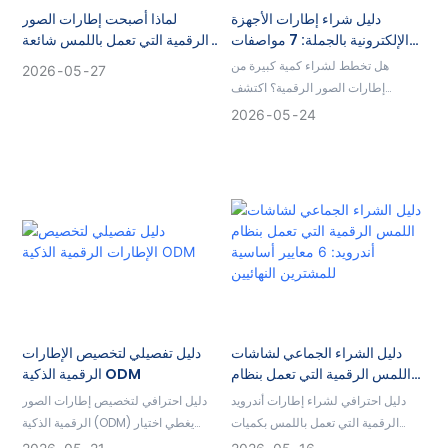
دليل شراء إطارات الأجهزة
لماذا أصبحت إطارات الصور
الإلكترونية بالجملة: 7 مواصفات
الرقمية التي تعمل باللمس شائعة
يجب على كل مستورد معرفتها
بشكل متزايد في سوق الأعمال بين
هل تخطط لشراء كمية كبيرة من
2026
05
27
الشركات (B2B)؟
إطارات الصور الرقمية؟ اكتشف
المواصفات الستة الأساسية للأجهزة
2026
05
24
التي يجب عليك التحقق منها لضمان
الجودة وتجنب عمليات الإرجاع.
دليل الشراء الجماعي لشاشات
دليل تفصيلي لتخصيص الإطارات
اللمس الرقمية التي تعمل بنظام
الرقمية الذكية ODM
أندرويد: 6 معايير أساسية
دليل احترافي لشراء إطارات أندرويد
دليل احترافي لتخصيص إطارات الصور
للمشترين النهائيين
الرقمية التي تعمل باللمس بكميات
الرقمية الذكية (ODM) يغطي اختيار
كبيرة، يغطي مواصفات الشاشة، وذاكرة
الأجهزة، وأنظمة أندرويد، وخدمات OTA،