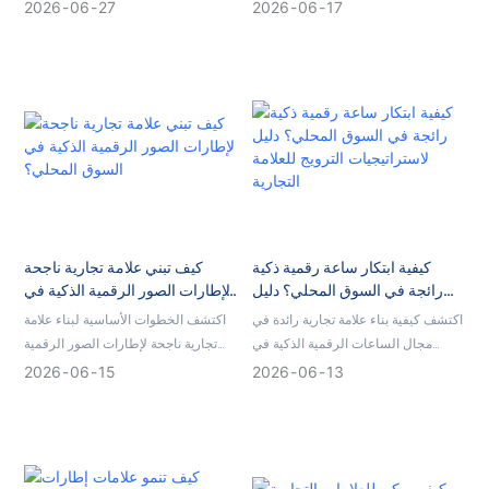
مواصفات الشاشة وأنظمة البرامج
الطويل لبائعي إطارات الصور الرقمية
2026
06
27
2026
06
17
وتكوينات الرقائق وكيفية اختيار شريك
على أمازون، حيث تقدم خدمات
OEM/ODM موثوق به لعلامتك التجارية.
التخصيص OEM/ODM، ومراقبة الجودة،
ودعم الإنتاج المستقر.
كيفية ابتكار ساعة رقمية ذكية
كيف تبني علامة تجارية ناجحة
رائجة في السوق المحلي؟ دليل
لإطارات الصور الرقمية الذكية في
لاستراتيجيات الترويج للعلامة
السوق المحلي؟
اكتشف كيفية بناء علامة تجارية رائدة في
اكتشف الخطوات الأساسية لبناء علامة
التجارية
مجال الساعات الرقمية الذكية في
تجارية ناجحة لإطارات الصور الرقمية
الأسواق المحلية. يقدم هذا الدليل
الذكية في السوق المحلي. بدءًا من تحديد
2026
06
15
2026
06
13
استراتيجية منظمة لتعزيز حضور علامتك
الجمهور المستهدف وتحديد موقع المنتج،
التجارية، بدءًا من تحسين ملف تعريف
وصولًا إلى بناء صورة علامة تجارية فريدة
نشاطك التجاري على جوجل وصولًا إلى
وتقديم خدمة استثنائية، تعرّف على كيفية
التسويق التجريبي المباشر.
التميز في صناعة الشاشات الذكية.