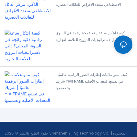
الاصطناعي متعدد الأغراض للعائلات العصرية
كيفية ابتكار ساعة رقمية ذكية رائجة في السوق
المحلي؟ دليل لاستراتيجيات الترويج للعلامة التجارية
كيف تنمو علامات إطارات الصور الرقمية عالميًا |
شريك YIAIFRAME في تصنيع المعدات الأصلية
وتصميمها
حقوق الطبع والنشر © 2025 Shenzhen Yijing Technology Co. المحدودة |