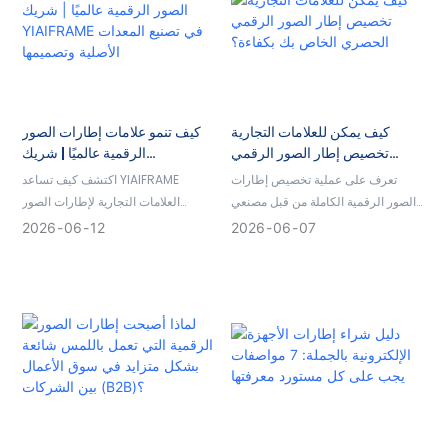
كيف يمكن للعلامات التجارية
كيف تنمو علامات إطارات الصور
تخصيص إطار الصور الرقمي
الرقمية عالميًا | شريك
الحصري الخاص بك بكفاءة؟
YIAIFRAME في تصنيع المعدات
تعرف على عملية تخصيص إطارات
اكتشف كيف تساعد YIAIFRAME
الأصلية وتصميمها
الصور الرقمية الكاملة من قبل مصنعي
العلامات التجارية لإطارات الصور
المعدات الأصلية (OEM) ومصنعي
الرقمية على التوسع عالميًا من خلال
2026
06
12
2026
06
07
التصميم الأصلي (ODM)، بدءًا من
تخصيص OEM/ODM، وابتكار الذكاء
تخطيط المنتج واختيار الموردين وصولاً
الاصطناعي، والتصنيع المعتمد، وحلول
إلى النماذج الأولية والإنتاج والعلامات
سلسلة التوريد الموثوقة.
التجارية.