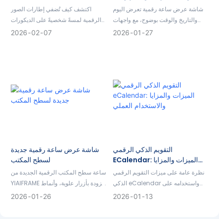
الاستخدام، وقيمة YIAIFRAME
شاشة عرض ساعة رقمية تعرض اليوم
اكتشف كيف تُضفي إطارات الصور
والتاريخ والوقت بوضوح، مع واجهات
الرقمية لمسةً شخصيةً على الديكورات
مستخدم متنوعة، وتشغيل الصور
الداخلية من خلال المحتوى الديناميكي،
2026
02
07
2026
01
27
والفيديوهات، وواجهات متعددة، ودعم
وأنظمة التطبيقات المتكاملة، وأنماط
للتخصيص المنزلي.
العرض الذكية. حلول مخصصة للشركات
متوفرة.
التقويم الذكي الرقمي
شاشة عرض ساعة رقمية جديدة
ECalendar: الميزات والمزايا
لسطح المكتب
والاستخدام العملي
نظرة عامة على ميزات التقويم الرقمي
ساعة سطح المكتب الرقمية الجديدة من
الذكي eCalendar واستخدامه على
YIAIFRAME مزودة بأزرار علوية، وأنماط
شاشات عرض التقويم الرقمي الجداري.
متعددة لواجهة المستخدم، وتشغيل
2026
01
26
2026
01
13
يدعم YIAIFRAME التصنيع بكميات كبيرة
الصور والفيديو، ودعم التثبيت على
ودمج تطبيقات التقويم المخصصة.
الحائط، وتخصيص شعار الشركة