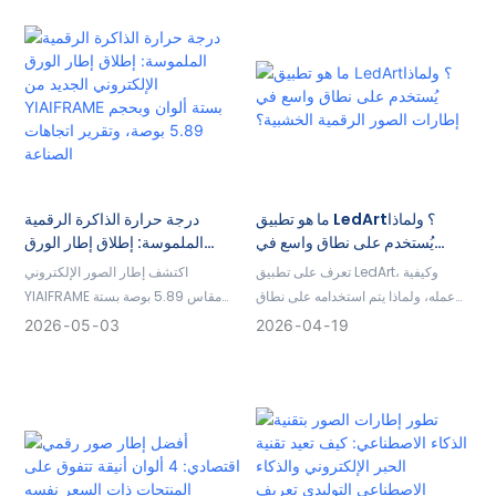
ما هو تطبيق LedArt؟ ولماذا
درجة حرارة الذاكرة الرقمية
يُستخدم على نطاق واسع في
الملموسة: إطلاق إطار الورق
إطارات الصور الرقمية الخشبية؟
الإلكتروني الجديد من YIAIFRAME
تعرف على تطبيق LedArt، وكيفية
اكتشف إطار الصور الإلكتروني
بستة ألوان وبحجم 5.89 بوصة،
عمله، ولماذا يتم استخدامه على نطاق
YIAIFRAME مقاس 5.89 بوصة بستة
وتقرير اتجاهات الصناعة
واسع في الإطارات الرقمية الفنية
ألوان، والذي يتميز باستهلاك منخفض
2026
05
03
2026
04
19
الخشبية لعرض المحتوى الذكي والإدارة
للغاية للطاقة، ونقل البيانات عبر تقنية
عن بعد.
NFC، وتصميم صديق للبيئة. استكشف
اتجاهات صناعة الإطارات الرقمية
المستقبلية.