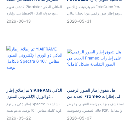
المحتوى المنزلي المركزي
الأغراض للعائلات العصرية
قم بترقية منزلك مع FotoCube Pro،
اكتشف تقويم Zicalstar العائلي الذكي
وهو إطار صور رقمي من الجيل التالي
مع جدولة الذكاء الاصطناعي، وإدارة
يعمل بتقنية الذكاء الاصطناعي.
المهام، وتخطيط الوجبات، ومشاركة
2026
06
13
2026
05
31
الصور، والتخصيص من قبل شركة
YIAIFRAME للعلامات التجارية العالمية
للمنازل الذكية.
هل يتفوق إطار الصور الرقمي
تم إطلاق إطار YIAIFRAME الذكي
الجديد من Frameo على إطارات
ذو الورق الإلكتروني الملون
الصور التقليدية بشكل كامل؟
بالكامل Spectra 6 مقاس 10.1
استكشف ميزات مزامنة التقويم، وعرض
إطار ذكي من نوع Spectra 6 بشاشة
بوصة.
حالة الطقس، وخصوصية P2P، والتفاعل
ملونة كاملة مقاس 10.1 بوصة، يدعم تقنية
بين أفراد العائلة، وسهولة الاستخدام
WiFi 6، وعمر بطارية طويل، وتحديثات
2026
05
22
2026
05
07
لكبار السن، مما يجعلها مثالية
عن بعد عبر التطبيق، وخدمات تخصيص
للاستخدام في المنزل الذكي وكهدية.
ODM.