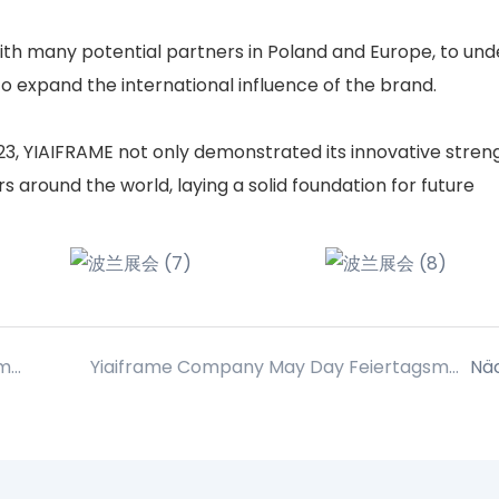
ith many potential partners in Poland and Europe, to un
o expand the international influence of the brand.
023, YIAIFRAME not only demonstrated its innovative stren
 around the world, laying a solid foundation for future
In addition to busy work, YIAIFRAME company carefully planned a relaxed and happy group building activities for everyone!
Yiaiframe Company May Day Feiertagsmeldung
Nä