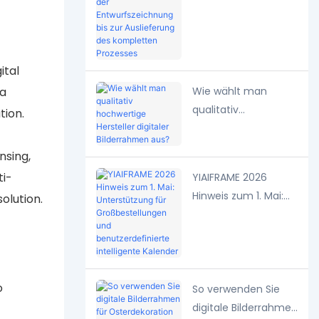
Bilderrahmens: von
der
Entwurfszeichnung
bis zur Auslieferung
ital
des kompletten
 a
Wie wählt man
Prozesses
qualitativ
tion.
hochwertige
Hersteller digitaler
nsing,
Bilderrahmen aus?
ti-
YIAIFRAME 2026
Hinweis zum 1. Mai:
olution.
Unterstützung für
Großbestellungen
und
benutzerdefinierte
o
intelligente Kalender
So verwenden Sie
digitale Bilderrahmen