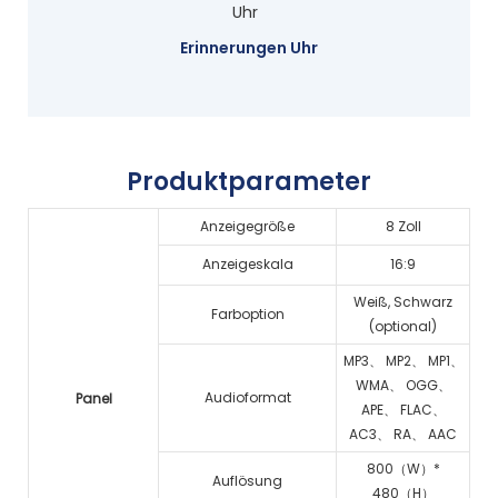
Erinnerungen Uhr
Produktparameter
Anzeigegröße
8 Zoll
Anzeigeskala
16:9
Weiß, Schwarz
Farboption
(optional)
MP3、 MP2、 MP1、
WMA、 OGG、
Audioformat
Panel
APE、 FLAC、
AC3、 RA、 AAC
800（W）*
Auflösung
480（H）