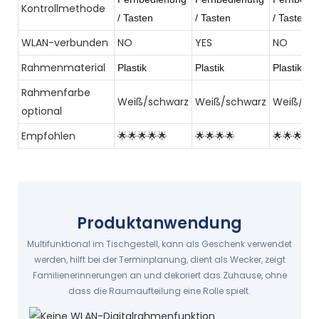
Kontrollmethode
/
Tasten
/
Tasten
/
Tasten
WLAN-verbunden
NO
YES
NO
Rahmenmaterial
Plastik
Plastik
Plastik
Rahmenfarbe
Weiß/schwarz
Weiß/schwarz
Weiß/sc
optional
Empfohlen
🌟🌟🌟🌟🌟
🌟🌟🌟🌟
🌟🌟🌟🌟
Produktanwendung
Multifunktional im Tischgestell, kann als Geschenk verwendet
werden, hilft bei der Terminplanung, dient als Wecker, zeigt
Familienerinnerungen an und dekoriert das Zuhause, ohne
dass die Raumaufteilung eine Rolle spielt.