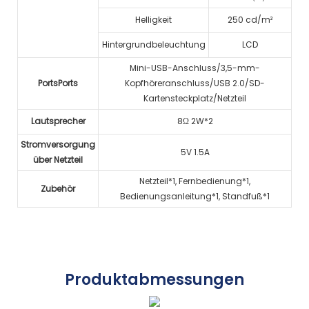
Helligkeit
250 cd/m²
Hintergrundbeleuchtung
LCD
Mini-USB-Anschluss/3,5-mm-
PortsPorts
Kopfhöreranschluss/USB 2.0/SD-
Kartensteckplatz/Netzteil
Lautsprecher
8Ω 2W*2
Stromversorgung
5V 1.5A
über Netzteil
Netzteil*1, Fernbedienung*1,
Zubehör
Bedienungsanleitung*1, Standfuß*1
Produktabmessungen