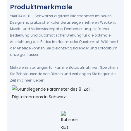
Produktmerkmale
Verwalten Sie Termine ganz einfach
GENIESSEN SIE JEDERZEIT FOTOS, M
YIAIFRAME 8 – Schwarzer digitaler Bilderrahmen im neuen
USIK UND VIDEOS.
Design mit praktischer Kalenderanzeige, mehreren Weckern,
Musik- und Videowiedergabe, Fernbedienung, einfacher
Bedienung und automatischer Drehung für die optimale
Ausrichtung des Bildes im Hoch- oder Querformat. Während
der Anzeige können Sie gleichzeitig Kalender und Fotoalbum
anzeigen lassen.
Mehrere Einstellungen für Familienfotoaufnahmen, Speichern
Sie Zehntausende von Bildern und verbringen Sie begrenzte
Zeit mit Ihren Lieben.