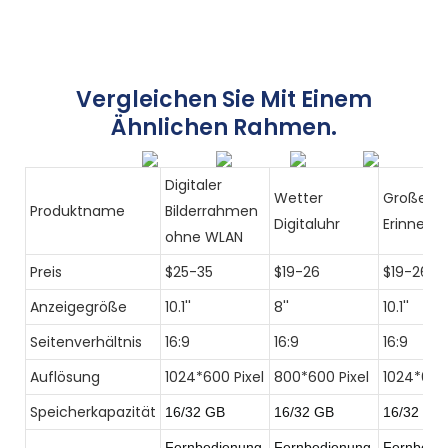
Vergleichen Sie Mit Einem
Ähnlichen Rahmen.
Digitaler
Wetter
Große
Produktname
Bilderrahmen
Digitaluhr
Erinneru
ohne WLAN
Preis
$25-35
$19-26
$19-26
Anzeigegröße
10.1''
8''
10.1''
Seitenverhältnis
16:9
16:9
16:9
Auflösung
1024*600 Pixel
800*600 Pixel
1024*600 
Speicherkapazität
16/32 GB
16/32 GB
16/32 GB
Fernbedienung
Fernbedienung
Fernbedi