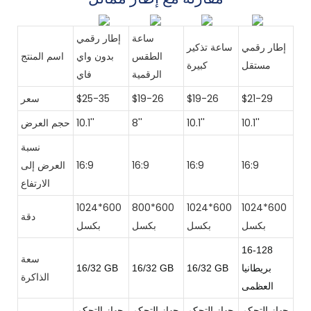
ساعة
إطار رقمي
إطار رقمي
ساعة تذكير
الطقس
بدون واي
اسم المنتج
مستقل
كبيرة
الرقمية
فاي
$21-29
$19-26
$19-26
$25-35
سعر
10.1''
10.1''
8''
10.1''
حجم العرض
نسبة
16:9
16:9
16:9
16:9
العرض إلى
الارتفاع
1024*600
800*600
1024*600
1024*600
دقة
بكسل
بكسل
بكسل
بكسل
16-128
سعة
بريطانيا
16/32 GB
16/32 GB
16/32 GB
الذاكرة
العظمى
جهاز التحكم
جهاز التحكم
جهاز التحكم
جهاز التحكم