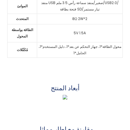
منفذ USB صغير/منفذ سماعة رأس 3.5 ملم/USB2.0/
الموانئ
فتحة بطاقة SD/تيار مستمر
8Ω 2W*2
المتحدث
الطاقة بواسطة
5V 1.5A
المحول
محول الطاقة*1، جهاز التحكم عن بعد*1، دليل المستخدم*1،
مُكَمِّلات
الحامل*1
أبعاد المنتج
مقارنة مع إطار مماثل