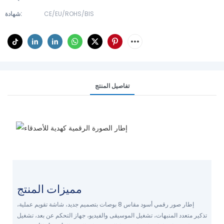
CE/EU/ROHS/BIS
شهادة:
تفاصيل المنتج
إطار الصور الرقمي Yiaiframe يثري
حياتك اليومية
إدارة الجداول الزمنية بسهولة
مميزات المنتج
استمتع بالصور والموسيقى ومقاطع الفيديو
في أي وقت
إطار صور رقمي أسود مقاس 8 بوصات بتصميم جديد، شاشة تقويم عملية،
تذكير متعدد المنبهات، تشغيل الموسيقى والفيديو، جهاز التحكم عن بعد، تشغيل