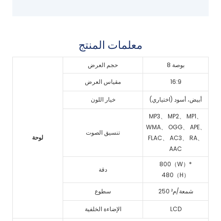
معلمات المنتج
8 بوصة
حجم العرض
16:9
مقياس العرض
أبيض، أسود (اختياري)
خيار اللون
MP3、 MP2、 MP1、
WMA、 OGG、 APE、
تنسيق الصوت
لوحة
FLAC、 AC3、 RA、
AAC
800（W）*
دقة
480（H）
250 شمعة/م²
سطوع
LCD
الإضاءة الخلفية