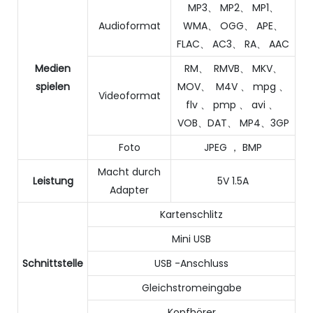
MP3、 MP2、 MP1、
Audioformat
WMA、 OGG、 APE、
FLAC、 AC3、 RA、 AAC
Medien
RM、 RMVB、 MKV、
spielen
MOV、 M4V 、 mpg 、
Videoformat
flv 、 pmp 、 avi 、
VOB、DAT、 MP4、3GP
Foto
JPEG ， BMP
Macht durch
Leistung
5V 1.5A
Adapter
Kartenschlitz
Mini USB
Schnittstelle
USB -Anschluss
Gleichstromeingabe
Kopfhörer