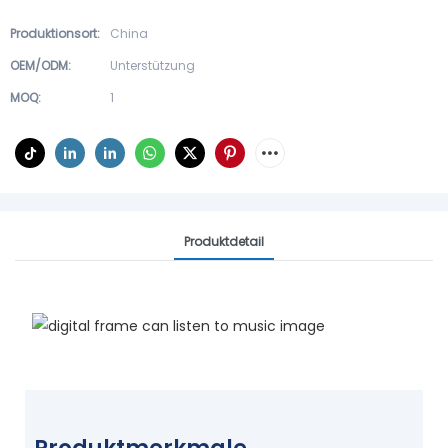
Produktionsort:
China
OEM/ODM:
Unterstützung
MOQ:
1
Produktdetail
Yiaiframe Führt Ihr Digitales
Leben An
CREATE HAPPY DAY
FIND YOUR LIKE FRAME