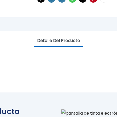
Detalle Del Producto
REATED ART,FRAME ENRICH YOUR
El arte digital trae inspiración
ducto
GALERÍA COMPARTIDA A TRAVÉS DE YIAIFRAME