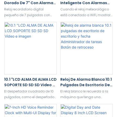
Dorado De 7" Con Alarmas
Inteligente Con Alarmas
Diarias, Alertas De
De Atenuación
Reloj recordatorio digital
Cuando el reloj meteorológico
Medicación, Visualización
Automática Ideal Para
pequeño de 7 pulgadas con
está conectado a WiFi, mostrará
De Fotos Y Video, Modo
Personas Mayores
borde dorado, compatible con
pronósticos meteorológicos en
Nocturno Y Multiidioma.
Demencia Alzheimer
alertas de medicamentos,
tiempo real, temperatura y
visualización de fecha y hora,
humedad interiores y exteriores,
control remoto. Perfecto para
así como un calendario
personas mayores.
perpetuo
10.1 "LCD ALMA DE ALMA LCD
Reloj De Alarma Blanca 10.1
SOPORTE SD SD SD Video E
Pulgadas De Escritorio De
Imagen
Escritorio Y Fecha
El despertador cuadrado de 10
El reloj blanco le recuerda a la
Administrador De Tareas
pulgadas, como el despertador
máquina que tenga una
Botón De Retroceso
más popular en el mercado
sensación moderna. Los
australiano, ha ganado
botones integrados en la parte
popularidad por su gran
posterior hacen que el