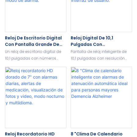
Reloj De Escritorio Digital
Reloj Digital De 10,1
Con Pantalla Grande De
Pulgadas Con
10,1 Pulgadas, Números
Reproducción De Fotos Y
Un reloj de escritorio digital de
Pantalla de reloj inteligente de
Claros, Atenuación
Vídeos, Mando A Distancia
10,1 pulgadas con números
10,1 pulgadas con resolución
Automática Y Modo De
Y 18 Estilos De Interfaz De
grandes, pantalla HD,
1024P, 16 GB de
Alarma.
Usuario.
atenuación automática,
almacenamiento, reproducción
múltiples alarmas y fácil
de fotos y vídeos, control remoto
configuración para una
y 18 interfaces de reloj
visualización clara de la hora
personalizables.
diaria.
Reloj Recordatorio HD
8 "Clima De Calendario