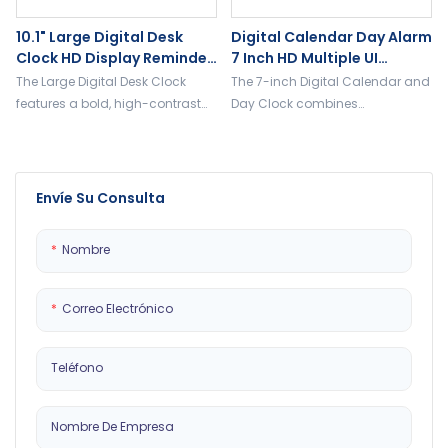
10.1" Large Digital Desk
Digital Calendar Day Alarm
Clock HD Display Reminder
7 Inch HD Multiple UI
Function Easy Use For
Interfaces Voice
The Large Digital Desk Clock
The 7-inch Digital Calendar and
Home
Broadcast For Drug
features a bold, high-contrast
Day Clock combines
Reminder
display for easy time reading at
functionality with style. Featuring
a glance. With multiple
a clear display of the date, time,
functions like alarm, calendar,
and day of the week, it helps you
and temperature display, it's
stay organized and on track.
Envíe Su Consulta
perfect for home or office use.
Perfect for home or office use, its
Simple controls, durable design,
compact design fits seamlessly
Nombre
and optional brightness
into any space
adjustment make it a reliable
daily essential
Correo Electrónico
Teléfono
Nombre De Empresa