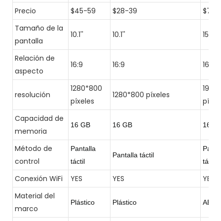
Precio
$45-59
$28-39
$79-
Tamaño de la
10.1''
10.1''
15.6''
pantalla
Relación de
16:9
16:9
16:9
aspecto
1280*800
1920
resolución
1280*800 píxeles
píxeles
píxel
Capacidad de
16 GB
16 GB
16GB
memoria
Método de
Pantalla
Panta
Pantalla táctil
control
táctil
táctil
Conexión WiFi
YES
YES
YES
Material del
Plástico
Plástico
ABS
marco