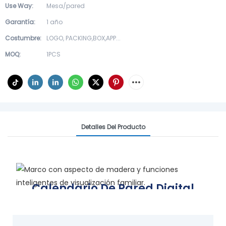
Use Way:
Mesa/pared
Garantía:
1 año
Costumbre:
LOGO, PACKING,BOX,APP...
MOQ:
1PCS
Detalles Del Producto
Calendario De Pared Digital
FotoCube
Marco con aspecto de madera y funciones inteligentes de