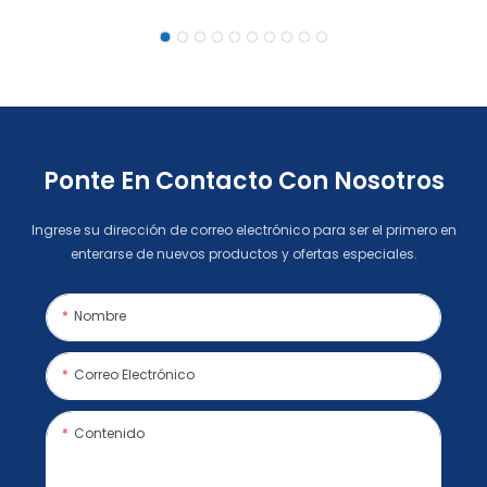
Al Por Mayor
Grande De 15,6
Pulgadas Con
Reproducción De
Vídeo Táctil WIFI
Ponte En Contacto Con Nosotros
Ingrese su dirección de correo electrónico para ser el primero en
enterarse de nuevos productos y ofertas especiales.
Nombre
Correo Electrónico
Contenido