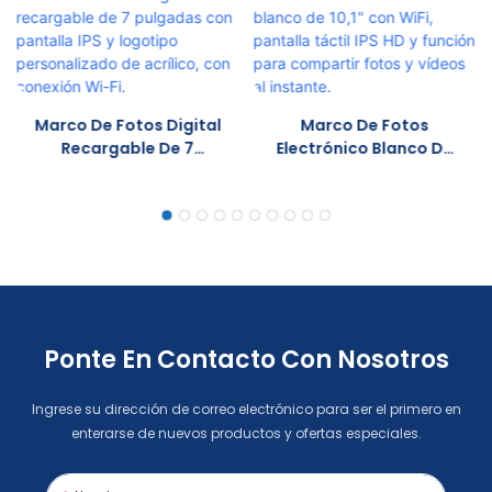
Marco De Fotos Digital
Marco De Fotos
Recargable De 7
Electrónico Blanco De
Pulgadas Con Pantalla
10,1" Con WiFi, Pantalla
IPS Y Logotipo
Táctil IPS HD Y Función
Personalizado De
Para Compartir Fotos
Acrílico, Con Conexión
Y Vídeos Al Instante.
Wi-Fi.
Ponte En Contacto Con Nosotros
Ingrese su dirección de correo electrónico para ser el primero en
enterarse de nuevos productos y ofertas especiales.