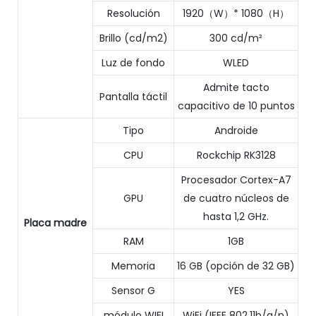
Resolución
1920（W）* 1080（H）
Brillo (cd/m2)
300 cd/m²
Luz de fondo
WLED
Admite tacto
Pantalla táctil
capacitivo de 10 puntos
Tipo
Androide
CPU
Rockchip RK3128
Procesador Cortex-A7
GPU
de cuatro núcleos de
hasta 1,2 GHz.
Placa madre
RAM
1GB
Memoria
16 GB (opción de 32 GB)
Sensor G
YES
módulo WIFI
WiFi (IEEE 802.11b/g/n)