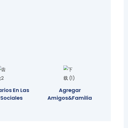
ios En Las
Agregar
 Sociales
Amigos&familia