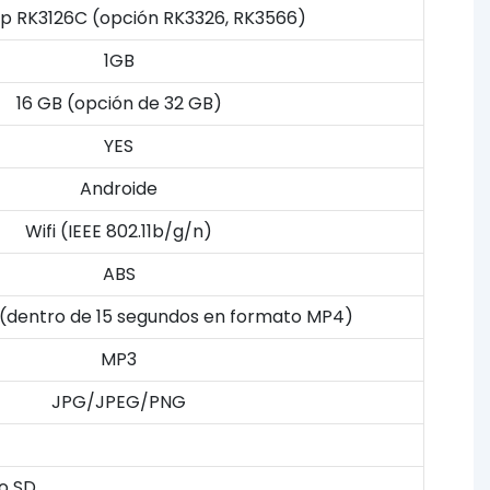
p RK3126C (opción RK3326, RK3566)
1GB
16 GB (opción de 32 GB)
YES
Androide
Wifi (IEEE 802.11b/g/n)
ABS
o (dentro de 15 segundos en formato MP4)
MP3
JPG/JPEG/PNG
ro SD