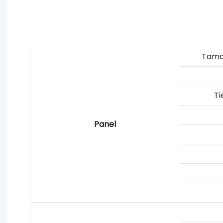
Tama
T
Panel