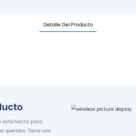
Detalle Del Producto
igente, Marco Inteligente, Vida
Tu foto con la familia
ducto
MUESTRA TU MARCO
me está hecho para
s queridos. Tiene una