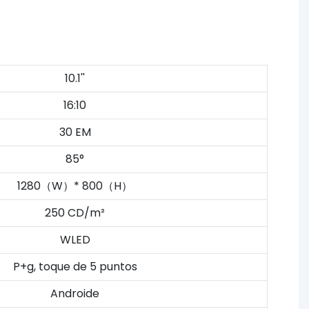
10.1''
16:10
30 EM
85°
1280（W）* 800（H）
250 CD/m²
WLED
P+g, toque de 5 puntos
Androide