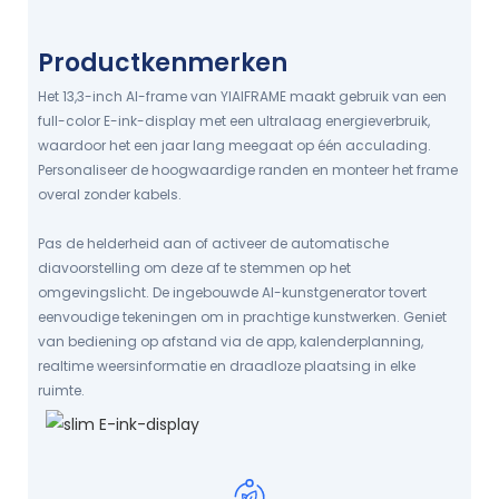
Digitale kunst brengt inspiratie
Productkenmerken
GEDEELDE GALERIJ VIA YIAIFRAME
Het 13,3-inch AI-frame van YIAIFRAME maakt gebruik van een
full-color E-ink-display met een ultralaag energieverbruik,
waardoor het een jaar lang meegaat op één acculading.
Personaliseer de hoogwaardige randen en monteer het frame
overal zonder kabels.
Pas de helderheid aan of activeer de automatische
diavoorstelling om deze af te stemmen op het
omgevingslicht. De ingebouwde AI-kunstgenerator tovert
eenvoudige tekeningen om in prachtige kunstwerken. Geniet
van bediening op afstand via de app, kalenderplanning,
realtime weersinformatie en draadloze plaatsing in elke
ruimte.