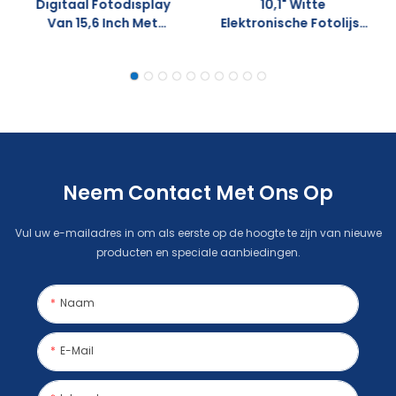
Digitaal Fotodisplay
10,1" Witte
Van 15,6 Inch Met
Elektronische Fotolijst
Touchscreen,
Met Wifi, IPS HD-
Aangepast Logo,
Touchscreen, Direct
Videoweergave En Wifi.
Foto's En Video's Delen
Neem Contact Met Ons Op
Vul uw e-mailadres in om als eerste op de hoogte te zijn van nieuwe
producten en speciale aanbiedingen.
Naam
E-Mail