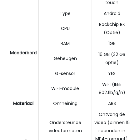
touch
Type
Android
Rockchip RK
CPU
(Optie)
RAM
1GB
Moederbord
16 GB (32 GB
Geheugen
optie)
G-sensor
YES
WiFi (IEEE
WIFI-module
802.11b/g/n)
Materiaal
Omheining
ABS
Ontvang de
Ondersteunde
video (binnen 15
videoformaten
seconden in
MP4-formaat).