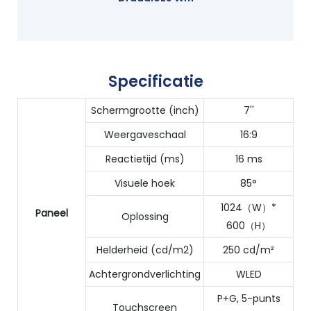
Specificatie
Schermgrootte (inch)
7''
Weergaveschaal
16:9
Reactietijd (ms)
16 ms
Visuele hoek
85°
1024（W）*
Paneel
Oplossing
600（H）
Helderheid (cd/m2)
250 cd/m²
Achtergrondverlichting
WLED
P+G, 5-punts
Touchscreen