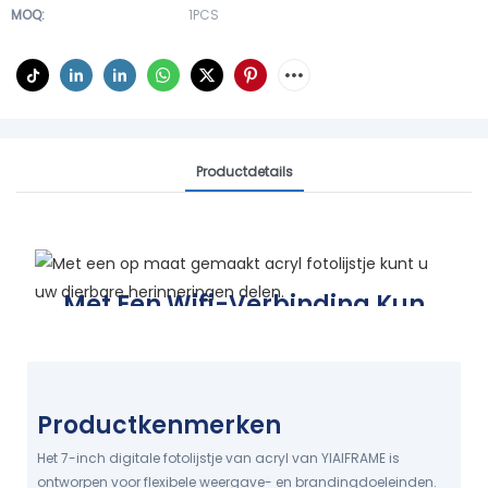
MOQ:
1PCS
Productdetails
Met Een Wifi-Verbinding Kun
Je Waardevolle Herinneringen
Delen.
Koester elk warm moment in het leven.
Productkenmerken
HD IPS-SCHERM GEEFT DE WARE
KLEUREN WEER.
Het 7-inch digitale fotolijstje van acryl van YIAIFRAME is
ontworpen voor flexibele weergave- en brandingdoeleinden.