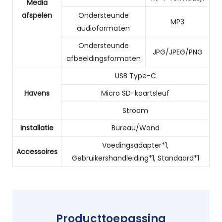
Media
afspelen
Ondersteunde
MP3
audioformaten
Ondersteunde
JPG/JPEG/PNG
afbeeldingsformaten
USB Type-C
Havens
Micro SD-kaartsleuf
Stroom
Installatie
Bureau/Wand
Voedingsadapter*1,
Accessoires
Gebruikershandleiding*1, Standaard*1
Producttoepassing