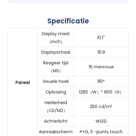
Specificatie
Display maat
10.1''
（inch）
Displayschaal
16:9
Reageer tijd
16 mevrouw
（MS）
Visuele hoek
85°
Paneel
Oplossing
1280（W）* 800（H）
Helderheid
250 cd/m²
（CD/M2）
Achterlicht
WLED
Aanraakscherm
P+G, 5 -punts touch