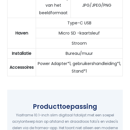
van het
JPG/JPEG/PNG
beeldformaat
Type-C USB
Haven
Micro SD -kaartsleuf
Stroom
Installatie
Bureau/muur
Power Adapter*1, gebruikershandleiding*1,
Accessoires
Stand*1
Producttoepassing
Yiaiframe 10.1-inch slim digitaal fotolijst met een soepel
acrylontwerp kan op afstand en draadloos foto's en video's
delen via de frameo-app. Het toont niet alleen een moderne