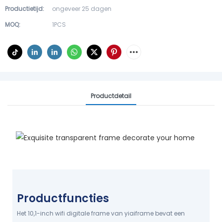
Productietijd:
ongeveer 25 dagen
MOQ:
1PCS
Productdetail
Prachtig Frame Versier Uw
Huis
Bereid geschenken voor op uw gezin
Productfuncties
GEEF UW FRAME WEER
Het 10,1-inch wifi digitale frame van yiaiframe bevat een