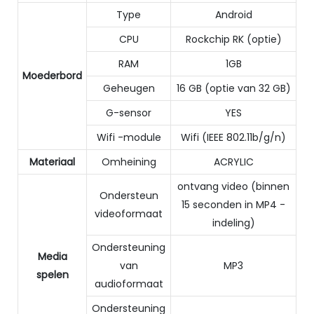
Type
Android
CPU
Rockchip RK (optie)
RAM
1GB
Moederbord
Geheugen
16 GB (optie van 32 GB)
G-sensor
YES
Wifi -module
Wifi (IEEE 802.11b/g/n)
Materiaal
Omheining
ACRYLIC
ontvang video (binnen
Ondersteun
15 seconden in MP4 -
videoformaat
indeling)
Ondersteuning
Media
van
MP3
spelen
audioformaat
Ondersteuning