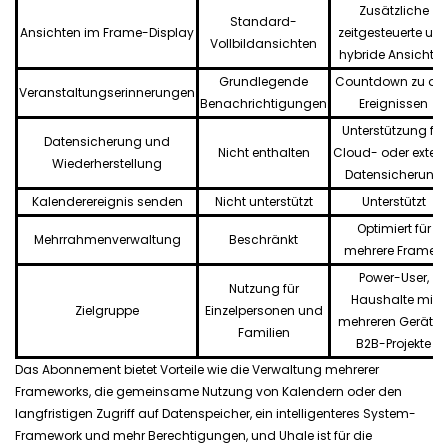
Zusätzliche
Standard-
Ansichten im Frame-Display
zeitgesteuerte un
Vollbildansichten
hybride Ansichte
Grundlegende
Countdown zu de
Veranstaltungserinnerungen
Benachrichtigungen
Ereignissen
Unterstützung für
Datensicherung und
Nicht enthalten
Cloud- oder exter
Wiederherstellung
Datensicherung
Kalenderereignis senden
Nicht unterstützt
Unterstützt
Optimiert für
Mehrrahmenverwaltung
Beschränkt
mehrere Frames
Power-User,
Nutzung für
Haushalte mit
Zielgruppe
Einzelpersonen und
mehreren Geräten
Familien
B2B-Projekte
Das Abonnement bietet Vorteile wie die Verwaltung mehrerer
Frameworks, die gemeinsame Nutzung von Kalendern oder den
langfristigen Zugriff auf Datenspeicher, ein intelligenteres System-
Framework und mehr Berechtigungen, und Uhale ist für die