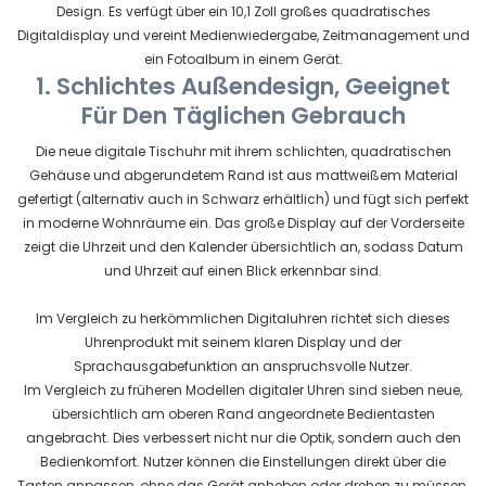
Design. Es verfügt über ein 10,1 Zoll großes quadratisches
Digitaldisplay und vereint Medienwiedergabe, Zeitmanagement und
ein Fotoalbum in einem Gerät.
1. Schlichtes Außendesign, Geeignet
Für Den Täglichen Gebrauch
Die neue digitale Tischuhr mit ihrem schlichten, quadratischen
Gehäuse und abgerundetem Rand ist aus mattweißem Material
gefertigt (alternativ auch in Schwarz erhältlich) und fügt sich perfekt
in moderne Wohnräume ein. Das große Display auf der Vorderseite
zeigt die Uhrzeit und den Kalender übersichtlich an, sodass Datum
und Uhrzeit auf einen Blick erkennbar sind.
Im Vergleich zu herkömmlichen Digitaluhren richtet sich dieses
Uhrenprodukt mit seinem klaren Display und der
Sprachausgabefunktion an anspruchsvolle Nutzer.
Im Vergleich zu früheren Modellen digitaler Uhren sind sieben neue,
übersichtlich am oberen Rand angeordnete Bedientasten
angebracht. Dies verbessert nicht nur die Optik, sondern auch den
Bedienkomfort. Nutzer können die Einstellungen direkt über die
Tasten anpassen, ohne das Gerät anheben oder drehen zu müssen.