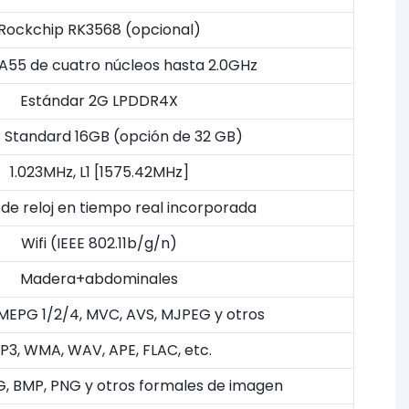
Rockchip RK3568 (opcional)
A55 de cuatro núcleos hasta 2.0GHz
Estándar 2G LPDDR4X
Standard 16GB (opción de 32 GB)
1.023MHz, L1 [1575.42MHz]
 de reloj en tiempo real incorporada
Wifi (IEEE 802.11b/g/n)
Madera+abdominales
MEPG 1/2/4, MVC, AVS, MJPEG y otros
P3, WMA, WAV, APE, FLAC, etc.
, BMP, PNG y otros formales de imagen