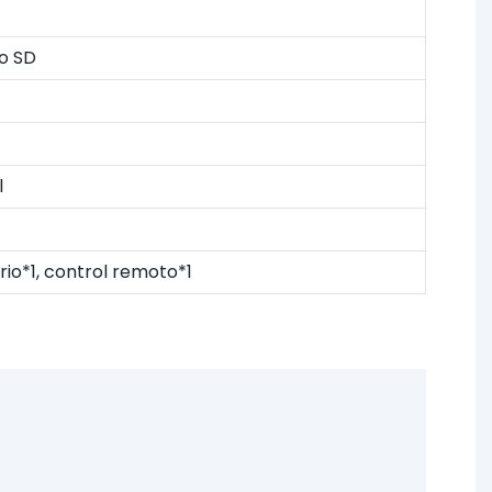
ro SD
l
io*1, control remoto*1