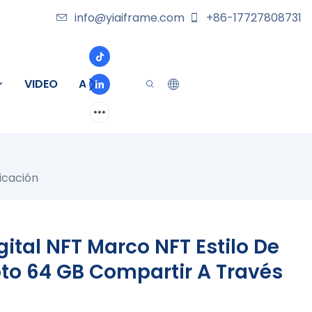
info@yiaiframe.com
+86-17727808731
VIDEO
ACERCA DE
CONTACTO
icación
gital NFT Marco NFT Estilo De
to 64 GB Compartir A Través