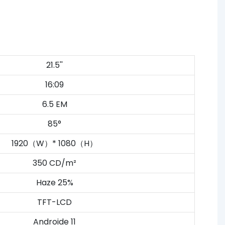
21.5''
16:09
6.5 EM
85°
1920（W）* 1080（H）
350 CD/m²
Haze 25%
TFT-LCD
Androide 11