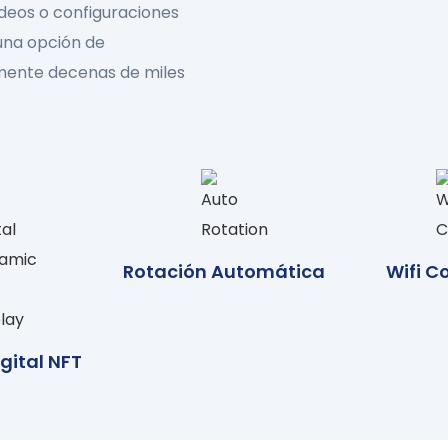
ideos o configuraciones
 una opción de
mente decenas de miles
Rotación Automática
Wifi C
gital NFT