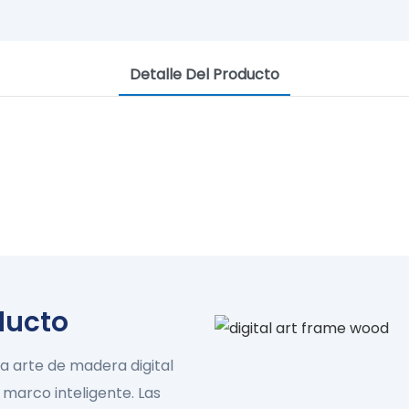
Detalle Del Producto
rmoso Paisaje De Arte En Ma
Arte dinámico personalizado
ducto
ENCUENTRA TU MARCO DE ARTE
a arte de madera digital
marco inteligente. Las