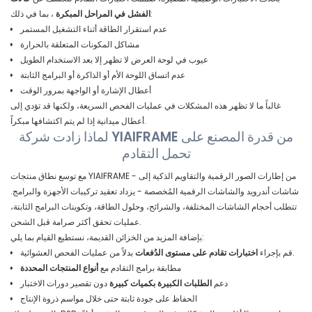
، بما في ذلك:
الفشل في المراحل المبكرة
عدم استقرار الطاقة أثناء التشغيل المستمر
مشاكل المكونات المتعلقة بالحرارة
عيوب في لوحة العرض لا تظهر إلا بعد الاستخدام الطويل
عدم اتساق اللوحة الأم أو الذاكرة أو البرامج الثابتة
أعطال الإشارة أو الواجهة بمرور الوقت
غالباً ما لا تظهر هذه المشكلات في عمليات الفحص السريعة، ولكنها قد تؤدي إلى
أعطال ميدانية إذا لم يتم اكتشافها مبكراً.
لماذا زادت شركة YIAIFRAME من قدرة المصنع على
تحمل التقادم
مع توسع نطاق منتجات YIAIFRAME - من إطارات الصور الرقمية والتقاويم الذكية إلى
شاشات أندرويد والشاشات الرقمية المُخصصة - يزداد تعقيد تركيبات الأجهزة والبرامج.
تتطلب أحجام الشاشات المختلفة، والشرائح، وحلول الطاقة، وتكوينات البرامج الثابتة،
عمليات تحقق أكثر صرامة قبل الشحن.
بإضافة المزيد من الخزائن القديمة، نستطيع القيام بما يلي:
بدلاً من عمليات الفحص العشوائية.
قم بإجراء
اختبارات تقادم على مستوى الدُفعات
مطابقة برامج التقادم مع
أنواع المنتجات المحددة
دعم
الطلبات الكبيرة بكميات كبيرة
دون تقصير دورات الاختبار
الحفاظ على جودة ثابتة حتى خلال مواسم ذروة الإنتاج