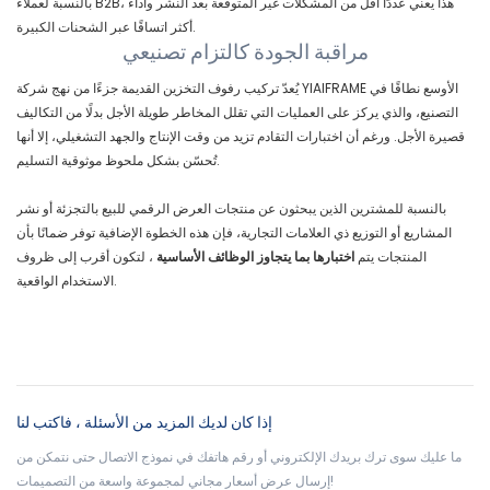
بالنسبة لعملاء B2B، هذا يعني عددًا أقل من المشكلات غير المتوقعة بعد النشر وأداءً
أكثر اتساقًا عبر الشحنات الكبيرة.
مراقبة الجودة كالتزام تصنيعي
يُعدّ تركيب رفوف التخزين القديمة جزءًا من نهج شركة YIAIFRAME الأوسع نطاقًا في
التصنيع، والذي يركز على العمليات التي تقلل المخاطر طويلة الأجل بدلًا من التكاليف
قصيرة الأجل. ورغم أن اختبارات التقادم تزيد من وقت الإنتاج والجهد التشغيلي، إلا أنها
تُحسّن بشكل ملحوظ موثوقية التسليم.
بالنسبة للمشترين الذين يبحثون عن منتجات العرض الرقمي للبيع بالتجزئة أو نشر
المشاريع أو التوزيع ذي العلامات التجارية، فإن هذه الخطوة الإضافية توفر ضمانًا بأن
المنتجات يتم
اختبارها بما يتجاوز الوظائف الأساسية
، لتكون أقرب إلى ظروف
الاستخدام الواقعية.
إذا كان لديك المزيد من الأسئلة ، فاكتب لنا
ما عليك سوى ترك بريدك الإلكتروني أو رقم هاتفك في نموذج الاتصال حتى نتمكن من
إرسال عرض أسعار مجاني لمجموعة واسعة من التصميمات!