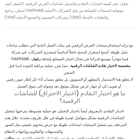
تعرّف على أهمية اختبارات التقادم والتحمل لشاشات العرض الرقمية. اكتشف كيف
يُحسّن برنامج YIAIFRAME موثوقية المنتجات المُصنّعة من قِبل الشركات الأصلية
(OEM) وشركات التصميم والتصنيع الأصلية (ODM) والطلبات بالجملة.
مع تزايد استخدام منتجات العرض الرقمي في بيئات العمل الثابتة التي تتطلب ساعات
عمل طويلة، أصبح استقرار المنتج عاملاً أساسياً لمشتري الشركات. في شركة
YIAIFRAME، قمنا مؤخراً بتوسيع قدراتنا في مجال اختبار المصانع بإضافة
رفوف
مخصصة لاختبار تقادم الشاشات الرقمية
، مما يعزز عملية مراقبة الجودة لدينا قبل
الشحن.
لا يتعلق هذا الاستثمار بالمظهر أو التسويق، بل يتعلق بضمان أداء كل إطار صور رقمي
أو تقويم ذكي أو جهاز عرض بشكل موثوق بعد وصوله إلى سوق العميل.
ما هو اختبار التقادم (اختبار الاحتراق) للشاشات
الرقمية؟
اختبار التقادم، المعروف أيضاً باختبار التحمل، هو عملية مضبوطة يتم فيها تشغيل
الشاشات الرقمية بشكل متواصل لفترة طويلة في ظل ظروف محددة. خلال هذه
المرحلة، يتم تشغيل المنتجات لساعات طويلة مع عرض محتوى حقيقي مثل الصور
والفيديوهات والتقاويم وواجهات النظام.
بخلاف الاختبارات الوظيفية القصيرة، صُممت اختبارات التقادم للكشف عن
حالات