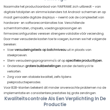
Naarmate het productaanbod van YIAIFRAME zich uitbreidt – van
digitale fotolijsten en slimme kalenders tot Android-schermen en op
maat gemaakte digitale displays – neemt ook de complexiteit van
hardware- en softwarecombinaties toe. Verschillende
schermformaten, chipsets, voedingsoplossingen en
firmwareconfiguraties vereisen strengere validatie vóór verzending.
Door meer verouderde kasten toe te voegen, kunnen we het volgende
bereiken:
Voer
verouderingstests op batchniveau
uit in plaats van
steekproeven.
Stem verouderingsprogramma's af op
specifieke producttypen.
Ondersteun
grotere bulkbestellingen
zonder de testcycli te
verkorten.
Zorg voor een stabiele kwaliteit, zelfs tijdens
piekproductieperiodes.
Voor B2B-klanten betekent dit minder onverwachte problemen na de
implementatie en consistentere prestaties bij grote zendingen.
Kwaliteitscontrole Als Een Verplichting In De
Productie