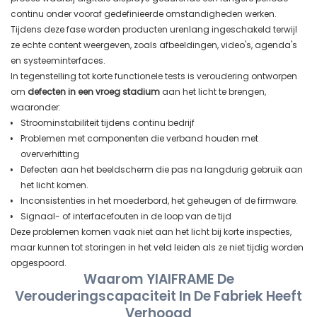
continu onder vooraf gedefinieerde omstandigheden werken.
Tijdens deze fase worden producten urenlang ingeschakeld terwijl
ze echte content weergeven, zoals afbeeldingen, video's, agenda's
en systeeminterfaces.
In tegenstelling tot korte functionele tests is veroudering ontworpen
om
defecten in een vroeg stadium
aan het licht te brengen,
waaronder:
Stroominstabiliteit tijdens continu bedrijf
Problemen met componenten die verband houden met
oververhitting
Defecten aan het beeldscherm die pas na langdurig gebruik aan
het licht komen.
Inconsistenties in het moederbord, het geheugen of de firmware.
Signaal- of interfacefouten in de loop van de tijd
Deze problemen komen vaak niet aan het licht bij korte inspecties,
maar kunnen tot storingen in het veld leiden als ze niet tijdig worden
opgespoord.
Waarom YIAIFRAME De
Verouderingscapaciteit In De Fabriek Heeft
Verhoogd