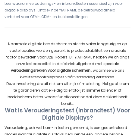
Leer waarom verouderings- en inbrandtesten essentieel zijn voor
digitale displays. Ontdek hoe YIAIFRAME de betrouwbaarheid
verbetert voor OEM-, ODM- en bulkbestellingen.
Naarmate digitale beeldschermen steeds vaker langdurig en op
vaste locaties worden gebruikt, is productstabiliteit een cruciale
factor geworden voor B2B-kopers. Bij YIAIFRAME hebben we onlangs
onze testcapaciteit in de fabriek uitgebreid met speciale
verouderingsrekken voor digitale schermen
, waarmee we ons
kwaliteitscontroleproces vóór verzending versterken.
Deze investering draait niet om uiterlijk of marketing. Het gaat erom
te garanderen dat elke digitale fotolijst, slimme kalender of
beeldscherm betrouwbaar functioneert nadat deze de klant heeft
bereikt.
Wat Is Verouderingstest (inbrandtest) Voor
Digitale Displays?
Veroudering, ook wel burn-in testen genoemd, is een gecontroleerd
proces waarbij digitale displays gedurende een langere periode