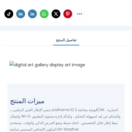
تفاصيل المنتج
إطار الفن الرقمي ديكور منزلك
اعرض فنك ، مفاجأتك
عرض فنك اليوم
ميزات المنتج
يتميز الإطار الفني الرقمي بـ yiaiframe 32 بوصة بشاشة 2K/4K اختيارية ،
واتصال Wi-Fi والتحكم عن بُعد لسهولة التحكم ، وكذلك إدارة محتوى التطبيق.
نمط إطار قابل للتخصيص ، اتجاه ضبط وضع العرض الذكي والوقت. يستخدم
المكون الإضافي المستمر شاشة All-Weather.