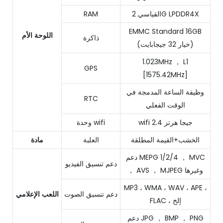
القياسي 2G LPDDR4X
RAM
EMMC Standard 16GB
اللوحة الأم
ذاكرة
(خيار 32 جيجابايت)
1.023MHz ， L1
GPS
[1575.42MHz]
وظيفة الساعة المدمجة في
RTC
الوقت الفعلي
wifi 2.4 جيجا هرتز
وحدة wifi
الخشب+القيمة المطلقة
العلبة
مادة
دعم MEPG 1/2/4 ， MVC
دعم تنسيق الفيديو
， AVS ， MJPEG وغيرها
MP3 ، WMA ، WAV ، APE ،
دعم تنسيق الصوت
اللعب الإعلامي
FLAC ، إلخ
دعم JPG ， BMP ， PNG