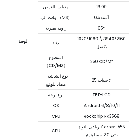
16:09
مقياس العرض
آنسة6.5
وقت الرد （MS）
85°
زاوية بصرية
1920*1080 \ 3840*2160
لوحة
دقة
بكسل
السطوع
350 CD/M²
（CD/M2）
نوع الشاشة -
ضباب 25 ٪
مضاد للوهج
TFT-LCD
نوع لوحة
OS
Android 6/8/10/11
CPU
Rockchip RK3568
رباعي النواة Cortex-A55
GPU
حتى 2.0 جيجا هرتز