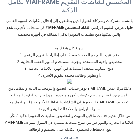
تكامل YIAIFRAME المخصص لشاشات التقويم
الذكية
بالنسبة للشركات وشركاء الحلول الذين يتطلعون إلى إدخال إمكانيات التقويم العائلي
تقدم YIAIFRAME حلول عرض التقويم الرقمي القابلة للتخصيص
في منتجات الأجهزة،
والتي يمكنها دمج تطبيقات التقويم الذكي المماثلة في أجهزة مخصصة.
سواء كان هدفك هو:
1. قم بتثبيت البرامج المحددة مسبقًا على إطارات التقويم الرقمي،
2. تخصيص واجهة المستخدم وتجربة المستخدم لتمييز العلامة التجارية،
3. دمج التقاويم متعددة المنصات في أجهزة اللافتات الخاصة،
4. أو تطوير وظائف محددة لتقويم الأسرة،
توفر خدمات التصنيع والبرمجيات الثابتة والتكامل من YIAIFRAME دعمًا مرنًا. يمكن
للمشترين الاختيار من بين تكوينات أجهزة متعددة - من إطارات التقويم المنزلية
الصغيرة إلى الشاشات التفاعلية الأكبر حجمًا - والعمل مع YIAIFRAME لتخصيص
سلوك البرامج والعلامة التجارية والترجمة.
من خلال تقديم خدمات ما قبل التثبيت والتخصيص لتطبيقات التقويم الذكية، تُمكّن
YIAIFRAME العلامات التجارية والموزعين من طرح منتجات متميزة في السوق بسرعة،
مع الاحتفاظ بالسيطرة الكاملة على التصميم والوظائف.
ملخص