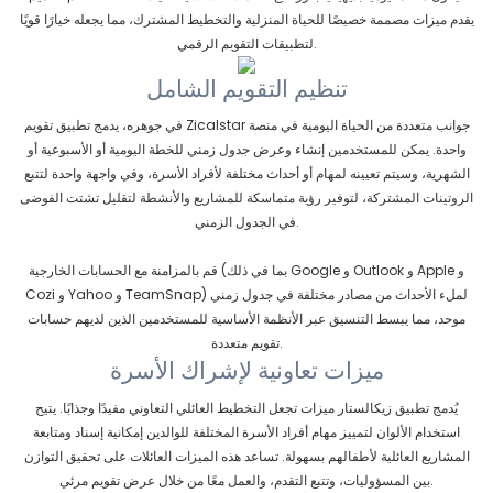
يقدم ميزات مصممة خصيصًا للحياة المنزلية والتخطيط المشترك، مما يجعله خيارًا قويًا
لتطبيقات التقويم الرقمي.
تنظيم التقويم الشامل
في جوهره، يدمج تطبيق تقويم Zicalstar جوانب متعددة من الحياة اليومية في منصة
واحدة. يمكن للمستخدمين إنشاء وعرض جدول زمني للخطة اليومية أو الأسبوعية أو
الشهرية، وسيتم تعيينه لمهام أو أحداث مختلفة لأفراد الأسرة، وفي واجهة واحدة لتتبع
الروتينات المشتركة، لتوفير رؤية متماسكة للمشاريع والأنشطة لتقليل تشتت الفوضى
في الجدول الزمني.
قم بالمزامنة مع الحسابات الخارجية (بما في ذلك Google و Outlook و Apple و
Cozi و Yahoo و TeamSnap) لملء الأحداث من مصادر مختلفة في جدول زمني
موحد، مما يبسط التنسيق عبر الأنظمة الأساسية للمستخدمين الذين لديهم حسابات
تقويم متعددة.
ميزات تعاونية لإشراك الأسرة
يُدمج تطبيق زيكالستار ميزات تجعل التخطيط العائلي التعاوني مفيدًا وجذابًا. يتيح
استخدام الألوان لتمييز مهام أفراد الأسرة المختلفة للوالدين إمكانية إسناد ومتابعة
المشاريع العائلية لأطفالهم بسهولة. تساعد هذه الميزات العائلات على تحقيق التوازن
بين المسؤوليات، وتتبع التقدم، والعمل معًا من خلال عرض تقويم مرئي.