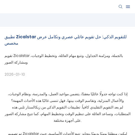
تطبيق Zicalstar للتقويم الذكي: حل تقويم عائلي عصري وتكامل عرض 
مخصص
تقويم Zicalstar بالجملة، ومزامنة الجداول، وتتبع مهام العائلة، وتخطيط الوجبات،
ومشاركة الصور
2026-01-10
إذا كنت تواجه جدولًا عائليًا معقدًا، يتضمن مواعيد العمل، والمدرسة، ونظام الوجبات،
والأعمال المنزلية، وتقاسم الوقت بينها، فهل تنسى غالبًا هذه الأحداث المهمة؟
لم يعد التقويم التقليدي كافياً. تطبيقات التقويم الذكي من زيكالستار تلبي هذه
المتطلبات، وتساعد العائلة على تنظيم الوقت وتخطيط المهام، كما تتيح مشاركة الصور
على أجهزة مختلفة.
تم تصميم Zicalstar ليكون منظمًا يوميًا بديهيًا يتجاوز تتبع الأحداث الأساسية، حيث