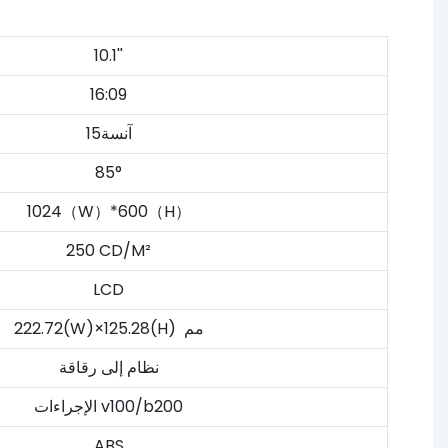
10.1''
16:09
آنسة15
85°
1024（W）*600（H）
250 CD/M²
LCD
222.72(W)×125.28(H) مم
نظام إلى رقاقة
الإجراءات v100/b200
ABS