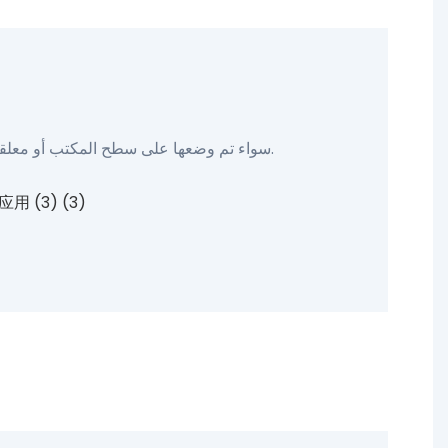
يمكن السيطرة بسهولة على آلة ساعة Yiaiframe سواء تم وضعها على سطح المكتب أو معلقة على الحائط ، مما يضيف لمسة من الأناقة إلى زخرفة منزلك.