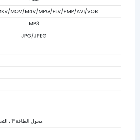
KV/MOV/M4V/MPG/FLV/PMP/AVI/VOB
MP3
JPG/JPEG
محول الطاقة*1 ، التحكم عن بُعد*1 ، دليل المستخدم*1 ، الوقوف*1