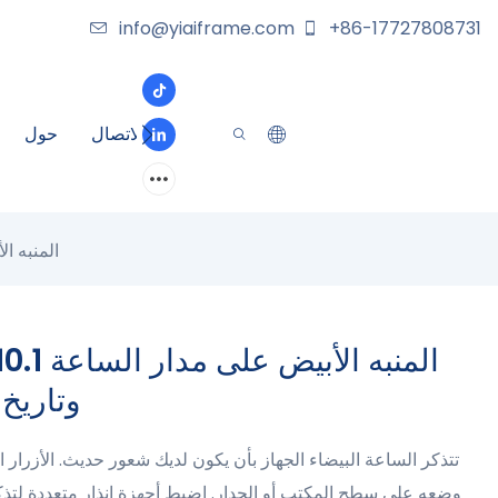
info@yiaiframe.com
+86-17727808731
الاتصال
حول
المنبه الأبيض على مدار ا
وتاريخ 
تتذكر الساعة البيضاء الجهاز بأن يكون لديك شعور حديث. الأزرار ا
وضعه على سطح المكتب أو الجدار. اضبط أجهزة إنذار متعددة لتذكي