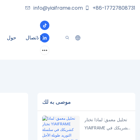
info@yiaiframe.com
+86-17727808731
الاتصال
حول
موصى به لك
تحليل معمق: لماذا تختار
YIAIFRAME كشريكك في
سلسلة التوريد طويلة