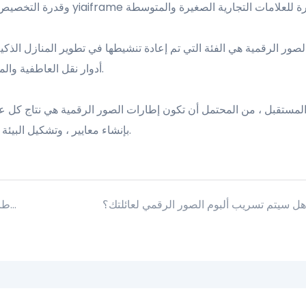
صور الرقمية هي الفئة التي تم إعادة تنشيطها في تطوير المنازل الذكي
أدوار نقل العاطفية والمعلوماتية يأتي سوقها من فهم وتصميم تفاصيل الاستخدام اليومي.
لمستقبل ، من المحتمل أن تكون إطارات الصور الرقمية هي نتاج كل عا
yiaiframe بإنشاء معايير ، وتشكيل البيئة وتوسيع المشهد على هذا المسار المحتمل والمستقر.
هل سيتم تسريب ألبوم الصور الرقمي لعائلتك؟
تحت موجة Smart Home ، كيفية الاستيلاء على سوق عرض إطار الصورة الرقمية؟ (1)