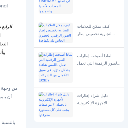
شريك YIAIFRAME في
تصنيع المعدات الأصلية
وتصميمها
كيف يمكن للعلامات
الرابع
التجارية تخصيص إطار
الصور الرقمي الحصري
التع
الخاص بك بكفاءة؟
وأل
لماذا أصبحت إطارات
الصور الرقمية التي تعمل
باللمس شائعة بشكل
متزايد في سوق الأعمال
بين الشركات (B2B)؟
من وجهة ن
دليل شراء إطارات
أن ينم
الأجهزة الإلكترونية
بالجملة: 7 مواصفات يجب
على كل مستورد معرفتها
بالنسبة 