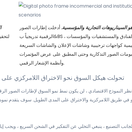
 هو السيناريوهات التجارية والمؤسسية.
أدخلت إطارات الصور
ا
الرقمية تدريجياً ب&BS ، الفنادق والمستشفيات والمؤسسات
ليمية كواجهات ترحيبية وشاشات الإعلان والشاشات السريعة
بومات الصور التذكارية وحتى المطبق على عرض المؤتمرات
وأنظمة الإشعار الرقمي.
تحولت هيكل السوق نحو الاختراق اللامركزي على الم
ظر النموذج الاقتصادي ، لن يكون نمط نمو السوق لإطارات الصور الرقم
و في طريق اللامركزية والاختراق على المدى الطويل. سوف يتقدم نمو
لجانب التصنيع ، ينبغي التخلي عن التفكير في الشحن السريع ، ويجب إيلا