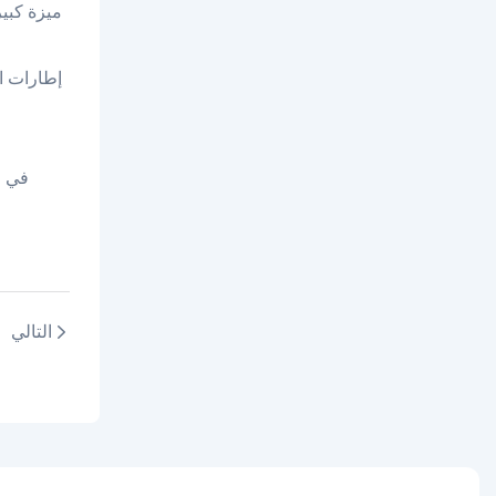
إطارات ال
في ا
التالي