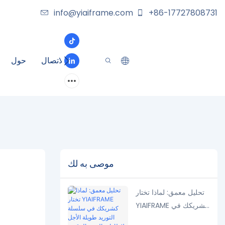
info@yiaiframe.com
+86-17727808731
الاتصال
حول
موصى به لك
تحليل معمق: لماذا تختار
YIAIFRAME كشريكك في
سلسلة التوريد طويلة