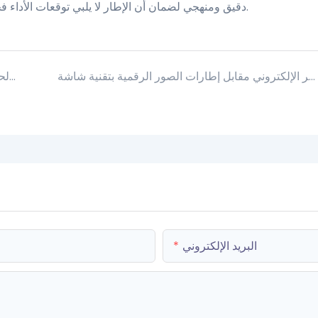
دقيق ومنهجي لضمان أن الإطار لا يلبي توقعات الأداء فحسب، بل يتكيف أيضًا مع الاحتياجات اليومية على المدى الطويل.
إطارات الصور الفنية بتقنية الحبر الإلكتروني مقابل إطارات الصور الرقمية بتقنية شاشة LCD عالية الدقة: كيف تختار؟
الساعات الرقمية في الحياة اليومية: الميزات، وسيناريوهات الاستخدام، وقيمة YIAIFRAME
البريد الإلكتروني