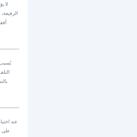
لا ي
الرفيعة، 
أفقي
يُسبب 
التلف
بالن
عند اختيا
على م