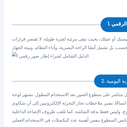
 الرقمي
معيشتك أو عملك، بحيث تبقى مرئية لفترة طويلة. لا تقتصر قرارات
ة اليومية
وع الصور بعد الاستخدام المطول. تشتهر لوحة IPS بثباتها في نطاق زوايا الرؤية الواسعة، ما يضمن جودة
 اتساقًا. تشير ملاحظات تجار التجزئة الإلكترونيين إلى أن شكاوى
وع، وليس فقط بدقة الشاشة. كما تلعب ظروف الإضاءة الداخلية