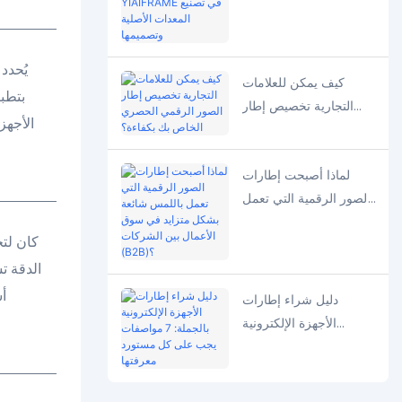
شريك YIAIFRAME في
تصنيع المعدات الأصلية
وتصميمها
يُحدد
كيف يمكن للعلامات
التجارية تخصيص إطار
الأجهز
الصور الرقمي الحصري
الخاص بك بكفاءة؟
لماذا أصبحت إطارات
الصور الرقمية التي تعمل
باللمس شائعة بشكل
كان لتح
متزايد في سوق الأعمال
الدقة ت
بين الشركات (B2B)؟
أش
دليل شراء إطارات
الأجهزة الإلكترونية
بالجملة: 7 مواصفات يجب
على كل مستورد معرفتها