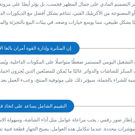
ؤثر التصميم المادي على جمال المظهر فحسب، بل يؤثر أيضًا على مرونة 
أو المصنوعة من الأكريليك الفني، تتناغم بشكل أفضل مع الديكورات الداخ
ًا بشكل طبيعي، مما يوسع خيارات وضعه. في بيئات البيع بالتجزئة والمك
6. إن المثابرة وإدارة القوة أمران بالغا الأهمية وبعيدا المدى.
التشغيل اليومي المستمر ضغطًا متواصلًا على المكونات الداخلية. ويُساع
 المبكر للشاشات والدوائر. غالبًا ما يُمكن للمصنّعين الذين يُجرون ا
سبة للشراء بالجملة، سيؤثر ذلك على موثوقية المنتج، وعبء العمل بعد ا
7. التقييم الشامل يساعد على اتخاذ قر
ر
إطار صور رقمي
، يجب مراعاة عوامل مثل أداء الشاشة، وسهولة الاست
ؤشرات محددة. عندما تتكامل هذه العوامل، يصبح الجهاز قطعة فنية تدو