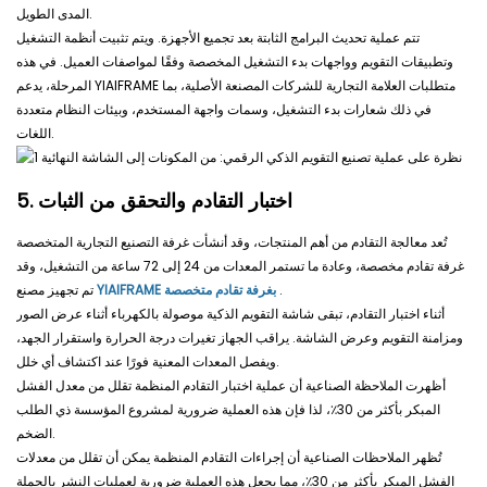
المدى الطويل.
تتم عملية تحديث البرامج الثابتة بعد تجميع الأجهزة. ويتم تثبيت أنظمة التشغيل
وتطبيقات التقويم وواجهات بدء التشغيل المخصصة وفقًا لمواصفات العميل. في هذه
المرحلة، يدعم YIAIFRAME متطلبات العلامة التجارية للشركات المصنعة الأصلية، بما
في ذلك شعارات بدء التشغيل، وسمات واجهة المستخدم، وبيئات النظام متعددة
اللغات.
5. اختبار التقادم والتحقق من الثبات
تُعد معالجة التقادم من أهم المنتجات، وقد أنشأت غرفة التصنيع التجارية المتخصصة
غرفة تقادم مخصصة، وعادة ما تستمر المعدات من 24 إلى 72 ساعة من التشغيل، وقد
.
YIAIFRAME بغرفة تقادم متخصصة
تم تجهيز مصنع
أثناء اختبار التقادم، تبقى شاشة التقويم الذكية موصولة بالكهرباء أثناء عرض الصور
ومزامنة التقويم وعرض الشاشة. يراقب الجهاز تغيرات درجة الحرارة واستقرار الجهد،
ويفصل المعدات المعنية فورًا عند اكتشاف أي خلل.
أظهرت الملاحظة الصناعية أن عملية اختبار التقادم المنظمة تقلل من معدل الفشل
المبكر بأكثر من 30٪، لذا فإن هذه العملية ضرورية لمشروع المؤسسة ذي الطلب
الضخم.
تُظهر الملاحظات الصناعية أن إجراءات التقادم المنظمة يمكن أن تقلل من معدلات
الفشل المبكر بأكثر من 30٪، مما يجعل هذه العملية ضرورية لعمليات النشر بالجملة