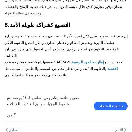
فيمكن نقلها جوًا. بالنسبة للتجار في العروض الترويجية الموسمية، يساعد التزامن على
ضمان توفير مخزون كافٍ خلال موسم الذروة، بما في ذلك تخطيط الإنتاج والخدمات
اللوجستية في قطاع التجزئة.
8. التصنيع كشراكة طويلة الأمد
إن صنع تقويم تجميع رقمي ذكي ليس بالأمر البسيط، فهو يتطلب تنسيق التصميم وإدارة
سلسلة التوريد وتحسين النظام والاختبار الصارم، ويمكن لمصنع التقويم الذكي
المخصص التعاون مع المشترين ذوي الخبرة من أجل الحصول على ميزة في إدارة
التكاليف.
بصفتها شركة تصنيع محترفة، تقدم YIAIFRAME خدمات إنتاج
إطارات الصور الرقمية
الأصلية
والتقاويم الذكية، والتي تغطي تخصيص التصميم والتطبيق المثبت مسبقًا
والتصنيع على دفعات ودعم التسليم العالمي.
تقويم حائط إلكتروني مقاس 10.1 بوصة مع
تخطيط الوجبات وتتبع العادات للعائلات
مشاهدة المنتجات
$
من
التالي
السابق