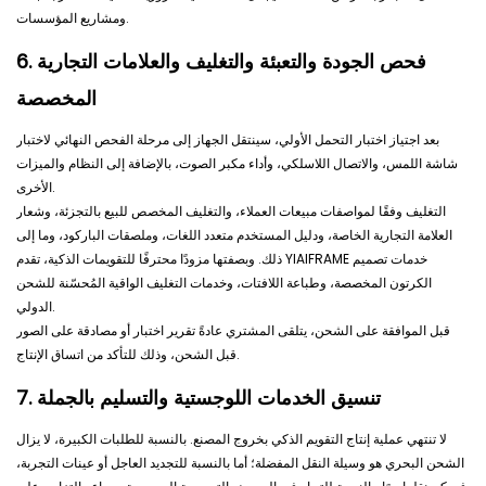
ومشاريع المؤسسات.
6. فحص الجودة والتعبئة والتغليف والعلامات التجارية
المخصصة
بعد اجتياز اختبار التحمل الأولي، سينتقل الجهاز إلى مرحلة الفحص النهائي لاختبار
شاشة اللمس، والاتصال اللاسلكي، وأداء مكبر الصوت، بالإضافة إلى النظام والميزات
الأخرى.
التغليف وفقًا لمواصفات مبيعات العملاء، والتغليف المخصص للبيع بالتجزئة، وشعار
العلامة التجارية الخاصة، ودليل المستخدم متعدد اللغات، وملصقات الباركود، وما إلى
ذلك. وبصفتها مزودًا محترفًا للتقويمات الذكية، تقدم YIAIFRAME خدمات تصميم
الكرتون المخصصة، وطباعة اللافتات، وخدمات التغليف الواقية المُحسّنة للشحن
الدولي.
قبل الموافقة على الشحن، يتلقى المشتري عادةً تقرير اختبار أو مصادقة على الصور
قبل الشحن، وذلك للتأكد من اتساق الإنتاج.
7. تنسيق الخدمات اللوجستية والتسليم بالجملة
لا تنتهي عملية إنتاج التقويم الذكي بخروج المصنع. بالنسبة للطلبات الكبيرة، لا يزال
الشحن البحري هو وسيلة النقل المفضلة؛ أما بالنسبة للتجديد العاجل أو عينات التجربة،