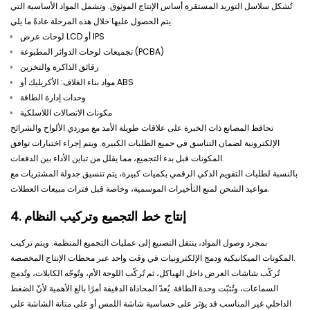
تُشكل سلاسل التوريد المستقرة أساس الإنتاج الموثوق. وتشمل المواد الأساسية التي
يتم الحصول عليها خلال هذه المرحلة عادةً ما يلي:
لوحات عرض LCD أو IPS
تجميعات لوحات الدوائر المطبوعة (PCBA)
رقائق الذاكرة والتخزين
مواد بناء الغلاف: الأكريليك أو ABS
وحدات إدارة الطاقة
مكونات الاتصالات اللاسلكية
تحافظ المصانع ذات الخبرة على علاقات طويلة الأمد مع موردي الألواح والشرائح
الإلكترونية لضمان التناسق في جميع الطلبات الكبيرة. ويتم إجراء اختبارات توافق
المكونات قبل بدء التجميع، مما يقلل من تباين الأداء بين الدفعات.
بالنسبة لطلبات التقويم الذكي الرقمي بكميات كبيرة، يتم تنسيق جدولة المشتريات مع
مواعيد الشحن لمنع التأخيرات الموسمية، وخاصة قبل فترات مبيعات العطلات.
4. إنتاج خط التجميع وتركيب النظام
بمجرد وصول المواد، ينتقل التصنيع إلى عمليات التجميع المنظمة. ويتم تركيب
المكونات الميكانيكية ودمج الإلكترونيات في وقت واحد عبر محطات الإنتاج المخصصة.
تُركّب شاشات العرض داخل الهياكل، ثم تُركّب اللوحة الأم، وتُوجّه الكابلات، وتُدمج
السماعات، وتُثبّت وحدة الطاقة. يُعدّ المحاذاة الدقيقة أمرًا بالغ الأهمية لأنّ الضغط
الداخلي غير المناسب قد يؤثر على حساسية شاشة اللمس أو على متانة الشاشة على