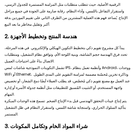
الرقمية الأصلية، حيث تتطلب متطلبات مثل المزامنة المستمرة للجدول الزمني،
واستقرار التفاعل باللمس، وأداء النظام، رقابة صارمة على الجودة في جميع مراحل
الإنتاج. يُساعد فهم هذه العملية المشترين من الطرف الثاني على تقييم الموردين بدقة
أكبر وتقليل مخاطر ما بعد البيع.
2. هندسة المنتج وتخطيط الأجهزة
يبدأ كل مشروع تقويم ذكي بتخطيط التكوين الهيكلي والإلكتروني. في هذه المرحلة،
تحدد فرق الهندسة حجم الشاشة، وبنية اللوحة الأم، وتوافق نظام التشغيل، ومتطلبات
الاتصال بناءً على احتياجات العميل.
تشمل التكوينات النموذجية شاشات لمس IPS، وأنظمة تعمل بنظام Android، ووحدات
WiFi أو Ethernet، وذاكرة تخزين مُحسّنة مصممة لمزامنة التقويم على المدى الطويل.
عند العمل مع مصنع تقويم ذكي مُخصّص، قد يطلب العملاء أيضًا دمج الشعار، أو تخصيص
واجهة المستخدم، أو التثبيت المُسبق للتطبيقات مثل أنظمة جدولة الأسرة أو إدارة
المهام.
يتم إنتاج عينات التحقق الهندسي قبل بدء الإنتاج الضخم. تسمح هذه الوحدات المبكرة
بتأكيد السلوك الحراري، واستجابة شاشة اللمس، واستقرار النظام في ظل التشغيل
المستمر.
3. شراء المواد الخام وتكامل المكونات