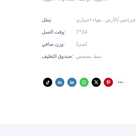
افتراضي/الأرض ، هواء اختياري
ينقل:
7*24
وقت العمل:
كجم2
وزن صافي:
نمط مخصص
صندوق التغليف: