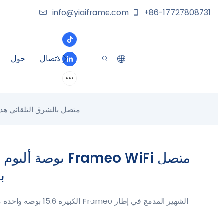
info@yiaiframe.com
+86-17727808731
الاتصال
حول
15.6 بوصة ألبوم صور اللمس مع تطبيق Frameo WiFi متصل بالشرق
ب