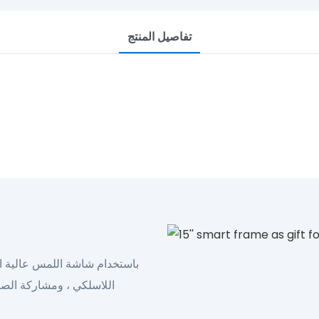
تفاصيل المنتج
عرض ألبوم كبير لللمس
HAVE A NICE DAY
ابحث عن YIAIFRAME اليوم