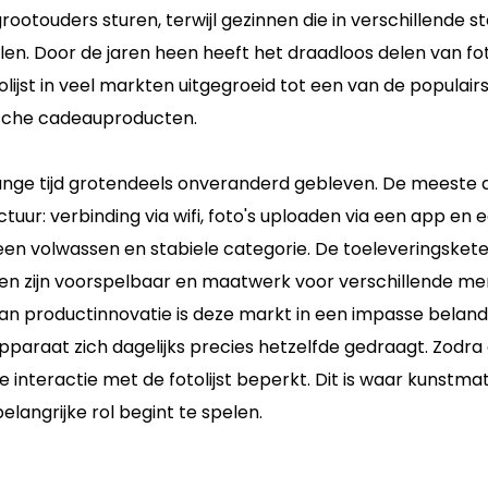
grootouders sturen, terwijl gezinnen die in verschillende s
n. Door de jaren heen heeft het draadloos delen van fo
olijst in veel markten uitgegroeid tot een van de populair
ische cadeauproducten.
ange tijd grotendeels onveranderd gebleven. De meeste d
tuur: verbinding via wifi, foto's uploaden via een app en 
t een volwassen en stabiele categorie. De toeleveringsket
en zijn voorspelbaar en maatwerk voor verschillende mer
van productinnovatie is deze markt in een impasse beland
apparaat zich dagelijks precies hetzelfde gedraagt. Zodra
 interactie met de fotolijst beperkt. Dit is waar kunstma
belangrijke rol begint te spelen.