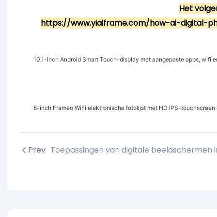
Het volge
https://www.yiaiframe.com/how-ai-digital-ph
10,1-inch Android Smart Touch-display met aangepaste apps, wifi
8-inch Frameo WiFi elektronische fotolijst met HD IPS-touchscreen
Prev