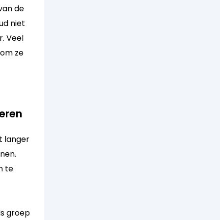
 van de
ud niet
r. Veel
 om ze
deren
t langer
nen.
n te
ls groep