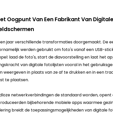
et Oogpunt Van Een Fabrikant Van Digital
eldschermen
ien jaar verschillende transformaties doorgemaakt. De e
namelijk werden gebruikt om foto's vanaf een USB-stick
l: laad de foto's, start de diavoorstelling en laat het a
ngskracht van digitale fotolijsten vooral in het gebruiksg
weergeven in plaats van ze af te drukken en in een trad
ijst te plaatsen.
adloze netwerkverbindingen de standaard worden, opent
introduceerden bijbehorende mobiele apps waarmee gezi
ering breidt de toepassingsmogelijkheden van digitale fot