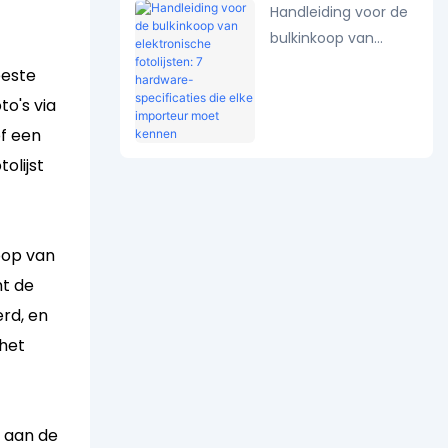
Handleiding voor de
bulkinkoop van
elektronische
eeste
fotolijsten: 7
to's via
hardware-
f een
specificaties die elke
olijst
importeur moet
kennen
oop van
mt de
rd, en
 het
n aan de