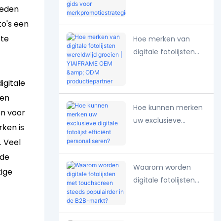
teden
lokale markt? Een
gids voor
to's een
merkpromotiestrate
ste
Hoe merken van
gieën.
digitale fotolijsten
wereldwijd groeien |
YIAIFRAME OEM &
igitale
ODM
een
productiepartner
Hoe kunnen merken
en voor
uw exclusieve
ken is
digitale fotolijst
. Veel
efficiënt
 de
personaliseren?
Waarom worden
tige
digitale fotolijsten
met touchscreen
steeds populairder in
de B2B-markt?