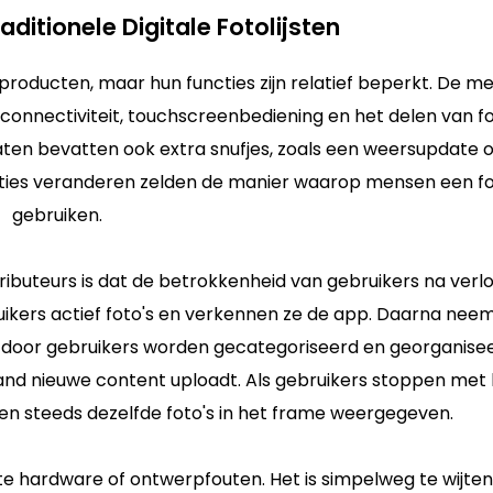
ditionele Digitale Fotolijsten
e producten, maar hun functies zijn relatief beperkt. De m
-connectiviteit, touchscreenbediening en het delen van fo
en bevatten ook extra snufjes, zoals een weersupdate o
ties veranderen zelden de manier waarop mensen een fot
gebruiken.
ributeurs is dat de betrokkenheid van gebruikers na verl
uikers actief foto's en verkennen ze de app. Daarna nee
ig door gebruikers worden gecategoriseerd en georganisee
and nieuwe content uploadt. Als gebruikers stoppen met
en steeds dezelfde foto's in het frame weergegeven.
e hardware of ontwerpfouten. Het is simpelweg te wijte