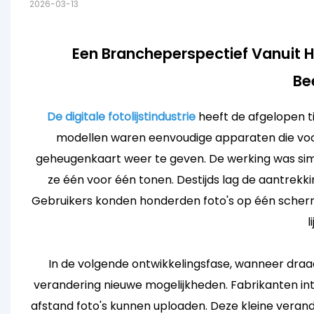
2026-03-13
Een Brancheperspectief Vanuit H
Be
De digitale fotolijstindustrie
heeft de afgelopen t
modellen waren eenvoudige apparaten die voor
geheugenkaart weer te geven. De werking was simpe
ze één voor één tonen. Destijds lag de aantrekki
Gebruikers konden honderden foto's op één scherm 
l
In de volgende ontwikkelingsfase, wanneer dra
verandering nieuwe mogelijkheden. Fabrikanten 
afstand foto's kunnen uploaden. Deze kleine verand