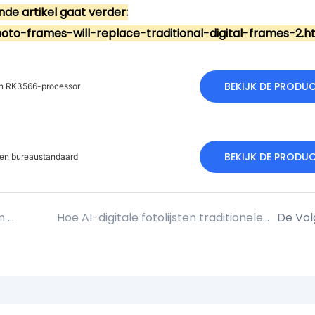
nde artikel gaat verder:
oto-frames-will-replace-traditional-digital-frames-2.h
BEKIJK DE PRODU
 en RK3566-processor
BEKIJK DE PRODU
 en bureaustandaard
Toepassingen van digitale beeldschermen in diverse sectoren: een B2B-perspectief
Hoe AI-digitale fotolijsten traditionele digitale fotolijsten zullen vervangen(2)
De Vo