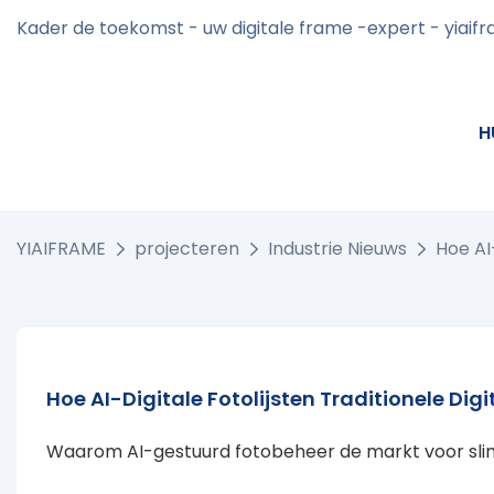
Kader de toekomst - uw digitale frame -expert - yiaif
H
YIAIFRAME
projecteren
Industrie Nieuws
Hoe AI-
Hoe AI-Digitale Fotolijsten Traditionele Dig
Waarom AI-gestuurd fotobeheer de markt voor sli