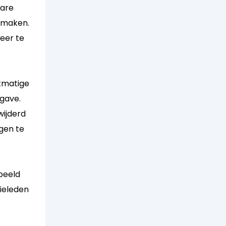
bare
 maken.
weer te
stmatige
rgave.
wijderd
gen te
rbeeld
lieleden