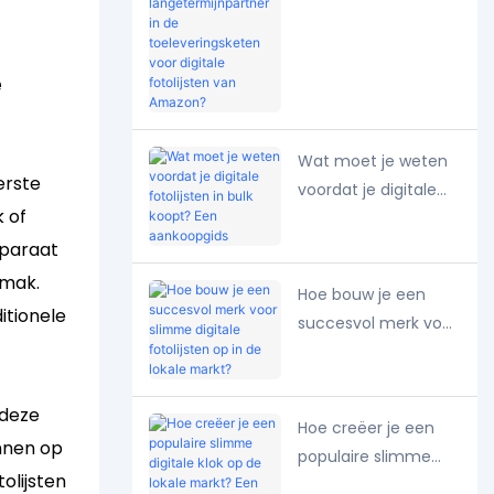
langetermijnpartner
in de
toeleveringsketen
e
voor digitale
fotolijsten van
Amazon?
Wat moet je weten
erste
voordat je digitale
 of
fotolijsten in bulk
koopt? Een
pparaat
aankoopgids
emak.
Hoe bouw je een
itionele
succesvol merk voor
slimme digitale
fotolijsten op in de
lokale markt?
 deze
Hoe creëer je een
nnen op
populaire slimme
olijsten
digitale klok op de