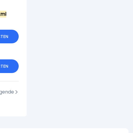
tml
CTEN
CTEN
lgende