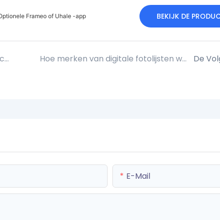
BEKIJK DE PRODU
Optionele Frameo of Uhale -app
Waarom worden digitale fotolijsten met touchscreen steeds populairder in de B2B-markt?
Hoe merken van digitale fotolijsten wereldwijd groeien | YIAIFRAME OEM &amp; ODM productiepartner
De Vo
E-Mail