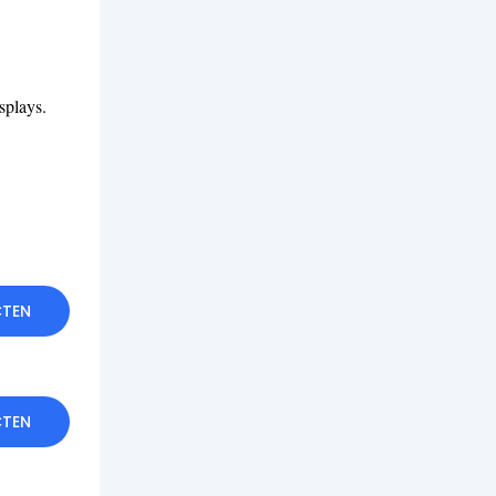
splays.
CTEN
CTEN