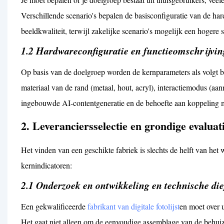
Verschillende scenario's bepalen de basisconfiguratie van de 
beeldkwaliteit, terwijl zakelijke scenario's mogelijk een hogere s
1.2 Hardwareconfiguratie en functieomschrijvin
Op basis van de doelgroep worden de kernparameters als volgt be
materiaal van de rand (metaal, hout, acryl), interactiemodus (aanr
ingebouwde AI-contentgeneratie en de behoefte aan koppeling m
2. Leveranciersselectie en grondige evaluat
Het vinden van een geschikte fabriek is slechts de helft van het
kernindicatoren:
2.1 Onderzoek en ontwikkeling en technische di
Een gekwalificeerde
fabrikant van digitale fotolijst
en moet over 
Het gaat niet alleen om de eenvoudige assemblage van de behui