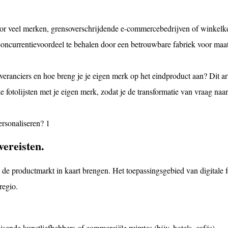
oor veel merken, grensoverschrijdende e-commercebedrijven of winkelke
​concurrentievoordeel te behalen door een betrouwbare fabriek voor maa
veranciers en hoe breng je je eigen merk op het eindproduct aan? Dit ar
le fotolijsten met je eigen merk, zodat je de transformatie van vraag naa
ereisten.
de productmarkt in kaart brengen. Het toepassingsgebied van digitale fo
regio.
eisende kunstliefhebbers of commerciële ruimtes (bijv. hotels, cafés).