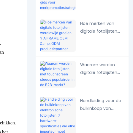
lokale markt? Een
gids voor
merkpromotiestrate
Hoe merken van
gieën.
digitale fotolijsten
wereldwijd groeien |
,
YIAIFRAME OEM &
van
ODM
productiepartner
Waarom worden
digitale fotolijsten
met touchscreen
steeds populairder in
de B2B-markt?
Handleiding voor de
bulkinkoop van
elektronische
schikken.
fotolijsten: 7
 het
hardware-