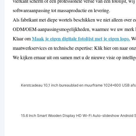
vierkant scherm of een professionele versie van een fotolijst, w
softwareaanpassing tot massaproductie en levering.
Als fabrikant met diepe wortels beschikken we niet alleen over e
ODM/OEM-aanpassingsmogelijkheden, waarmee we uw merk helpe
Maak je eigen digitale fotolijst met je eigen logo.
Klaar om
Wel
maatwerkservices en technische expertise: Klik hier om naar onz
We kijken ernaar uit om samen met u de nieuwe visie op intellig
Kerstcadeau 10,1 inch bureaublad en muurframe 1024*600 USB afsp
15.6 Inch Smart Wooden Display HD Wi-Fi Auto-slideshow Android S