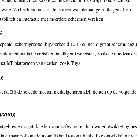
hardware. Zo hechten huishoudens meer waarde aan gebruiksgemak en
tabiliteit en interactie met meerdere schermen vereisen.
g
paald: schermgrootte (bijvoorbeeld 10,1-65 inch digitaal scherm, enz.)
aakfunctionaliteit vereist) en intelligentievereisten, zoals de noodzaak 
et IoT-platformen van derden, zoals Tuya.
ie
 werk. Bij de selectie moeten merkeigenaren zich richten op de volgende
epgang
uitgebreide mogelijkheden voor software- en hardwareontwikkeling be
zing, maar ook om de mogelijkheid tot onafhankelijke ontwikkeling van