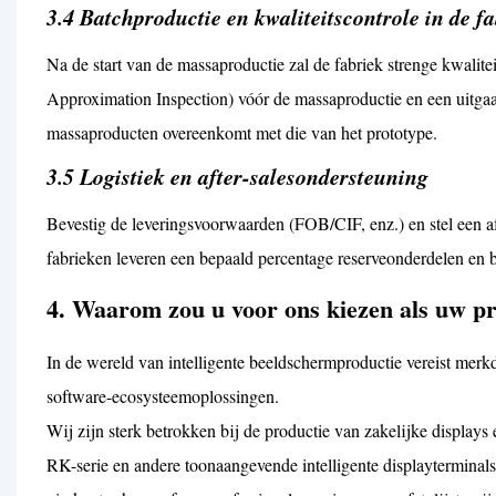
3.4 Batchproductie en kwaliteitscontrole in de f
Na de start van de massaproductie zal de fabriek strenge kwalitei
Approximation Inspection) vóór de massaproductie en een uitgaa
massaproducten overeenkomt met die van het prototype.
3.5 Logistiek en after-salesondersteuning
Bevestig de leveringsvoorwaarden (FOB/CIF, enz.) en stel een af
fabrieken leveren een bepaald percentage reserveonderdelen en 
4. Waarom zou u voor ons kiezen als uw p
In de wereld van intelligente beeldschermproductie vereist mer
software-ecosysteemoplossingen.
Wij zijn sterk betrokken bij de productie van zakelijke display
RK-serie en andere toonaangevende intelligente displayterminal