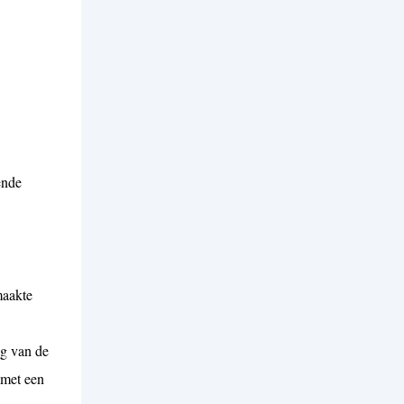
ende
maakte
ng van de
 met een