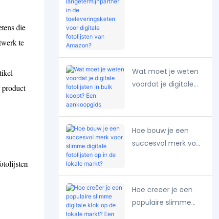
langetermijnpartner
in de
tens die
toeleveringsketen
twerk te
voor digitale
fotolijsten van
Amazon?
Wat moet je weten
tikel
voordat je digitale
r product
fotolijsten in bulk
koopt? Een
aankoopgids
Hoe bouw je een
succesvol merk voor
slimme digitale
tolijsten
fotolijsten op in de
lokale markt?
Hoe creëer je een
populaire slimme
digitale klok op de