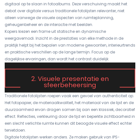
digitaal op te slaan in fotoalbums. Deze verschuiving maakt het
debat over digitale versus traditionele fotolijsten relevanter, niet
alleen vanwege de visuele aspecten van ruimteplanning,
geheugenbeheer en de interactie met beelden.
Kopers kiezen een frame uit statische en dynamische
weergavemodi. Inzicht in de prestaties van elke methode in de
praktijk helpt bij het bepalen van moderne gewoonten, interieurtrends
en praktische verschillen op de lange termijn. Focus op de
dagelijkse ervaringen, dan wordt het contrast duidelijk.
2. Visuele presentatie en
sfeerbeheersing
Traditionele fotolijsten roepen vaak een gevoel van authenticiteit op.
Het fotopapier, de materiaalkwaliteit, het materiaal van de lijst en de
duurzaamheid ervan dragen samen bij aan een klassiek, decoratief
effect. Reflecties, verkleuring door de tijd en beperkte zichtbaarheid in
een slecht verlichte ruimte kunnen dit beoogde visuele effect echter
tenietdoen.
Digitale fotolijsten werken anders. Ze maken gebruik van IPS-