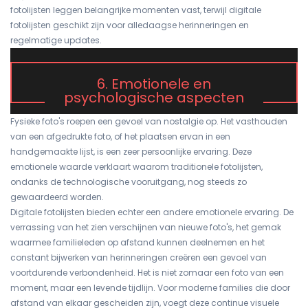
fotolijsten leggen belangrijke momenten vast, terwijl digitale
fotolijsten geschikt zijn voor alledaagse herinneringen en
regelmatige updates.
6. Emotionele en
psychologische aspecten
Fysieke foto's roepen een gevoel van nostalgie op. Het vasthouden
van een afgedrukte foto, of het plaatsen ervan in een
handgemaakte lijst, is een zeer persoonlijke ervaring. Deze
emotionele waarde verklaart waarom traditionele fotolijsten,
ondanks de technologische vooruitgang, nog steeds zo
gewaardeerd worden.
Digitale fotolijsten bieden echter een andere emotionele ervaring. De
verrassing van het zien verschijnen van nieuwe foto's, het gemak
waarmee familieleden op afstand kunnen deelnemen en het
constant bijwerken van herinneringen creëren een gevoel van
voortdurende verbondenheid. Het is niet zomaar een foto van een
moment, maar een levende tijdlijn. Voor moderne families die door
afstand van elkaar gescheiden zijn, voegt deze continue visuele