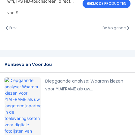
wifi, IPS HD-touchscreen, direct
BEKIJK DE PRODUCTEN
foto's en video's delen
van
$
Prev
De Volgende
Aanbevolen Voor Jou
Diepgaande analyse: Waarom kiezen
voor YIAIFRAME als uw
langetermijnpartner in de
toeleveringsketen voor digitale
fotolijsten van Amazon?