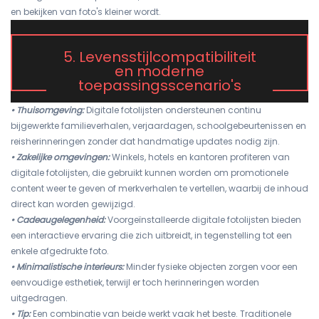
en bekijken van foto's kleiner wordt.
5. Levensstijlcompatibiliteit
en moderne
toepassingsscenario's
• Thuisomgeving:
Digitale fotolijsten ondersteunen continu
bijgewerkte familieverhalen, verjaardagen, schoolgebeurtenissen en
reisherinneringen zonder dat handmatige updates nodig zijn.
• Zakelijke omgevingen:
Winkels, hotels en kantoren profiteren van
digitale fotolijsten, die gebruikt kunnen worden om promotionele
content weer te geven of merkverhalen te vertellen, waarbij de inhoud
direct kan worden gewijzigd.
• Cadeaugelegenheid:
Voorgeïnstalleerde digitale fotolijsten bieden
een interactieve ervaring die zich uitbreidt, in tegenstelling tot een
enkele afgedrukte foto.
• Minimalistische interieurs:
Minder fysieke objecten zorgen voor een
eenvoudige esthetiek, terwijl er toch herinneringen worden
uitgedragen.
• Tip:
Een combinatie van beide werkt vaak het beste. Traditionele