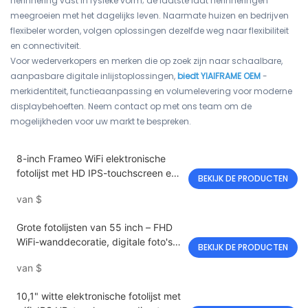
herinnering vast in fysieke vorm; de laatste laat herinneringen
meegroeien met het dagelijks leven. Naarmate huizen en bedrijven
flexibeler worden, volgen oplossingen dezelfde weg naar flexibiliteit
en connectiviteit.
Voor wederverkopers en merken die op zoek zijn naar schaalbare,
aanpasbare digitale inlijstoplossingen,
biedt YIAIFRAME OEM
-
merkidentiteit, functieaanpassing en volumelevering voor moderne
displaybehoeften. Neem contact op met ons team om de
mogelijkheden voor uw markt te bespreken.
8-inch Frameo WiFi elektronische
fotolijst met HD IPS-touchscreen en
BEKIJK DE PRODUCTEN
bureaustandaard
van
$
Grote fotolijsten van 55 inch – FHD
WiFi-wanddecoratie, digitale foto's
BEKIJK DE PRODUCTEN
met automatische rotatie en
van
$
bediening via de cloud-app
10,1" witte elektronische fotolijst met