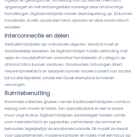
ingelijst en gerangschikt. Na verloop van tijd werden veel foto's
opgeslagen en niet tentoongesteld vanwege deze omslachtige
handelingen. Digitale fotolijsten lossen deze beperking op. Ze kunnen
honderden of zelfs duizenden foto's opslaan en deze automatisch
wisselen.
Interconnectie en delen
Gedrukte fotolijsten zijn individuele objecten. Iemand moet ze
daadwerkelijk bijwerken. De digitale fotolijst maakt verbinding met
apps en cloudplatformen, waardoor familieleden of collega's op
afstand foto's kunnen versturen. Grootouders ontvangen direct
nieuwe familiefoto's en bedrijven kunnen visuele content van locatie
tot locatie bijwerken zonder een fysiek exemplaar te hoeven
vervangen.
Ruimtebenutting
Naarmate collecties groeien, nemen traditionele fotolijsten ruimte in
beslag aan muren en tafels. Een overvolle plank en een te zware
muur oogt te druk. Digitale fotolijsten daarentegen bieden ruimte
voor meerdere foto's en apparaten, verminderen de rommel en
behouden tegelijkertijd de emotionele waarde. Dit maakt ze ideaal
voor appartementen, moderne kantoren en hotels met een focus op