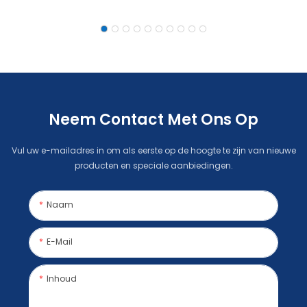
De Groothandel,
Wandkalender,
Gepersonaliseerd
Gepersonaliseerde
Digitaal Frame
Digitale Fotolijst Met
Houten Frame
Neem Contact Met Ons Op
Vul uw e-mailadres in om als eerste op de hoogte te zijn van nieuwe
producten en speciale aanbiedingen.
Naam
E-Mail
Inhoud