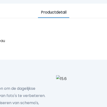
Productdetail
Ieders Agenda En Vereenvoudig
Vul uw dagen met een soepel en regelmatig ritme.
HET CREËREN VAN ALLEDAAGSE MOMENTEN.
pen om de dagelijkse
an foto's te verbeteren.
niseren van schema's,