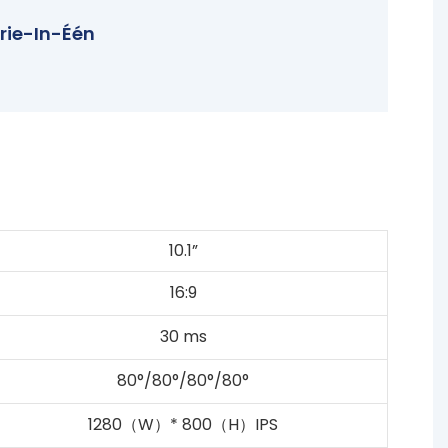
rie-In-Één
10.1”
16:9
30 ms
80°/80°/80°/80°
1280（W）* 800（H）IPS