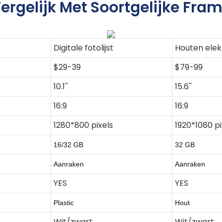
ergelijk Met Soortgelijke Fra
Digitale fotolijst
Houten elek
$29-39
$79-99
10.1''
15.6''
16:9
16:9
1280*800 pixels
1920*1080 pi
16/32 GB
32 GB
Aanraken
Aanraken
YES
YES
Plastic
Hout
Wit/zwart
Wit/zwart