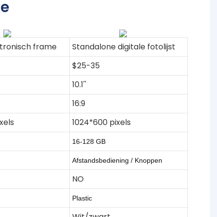
me
tronisch frame
Standalone digitale fotolijst
$25-35
10.1''
16:9
xels
1024*600 pixels
16-128
GB
Afstandsbediening /
Knoppen
NO
Plastic
Wit/zwart