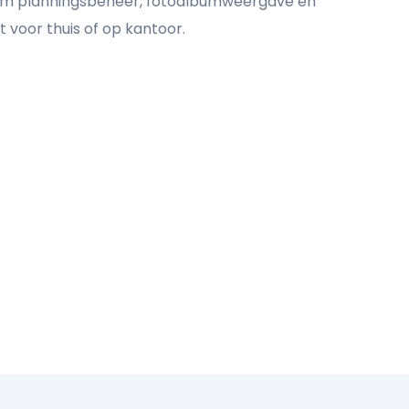
 slim planningsbeheer, fotoalbumweergave en
 voor thuis of op kantoor.