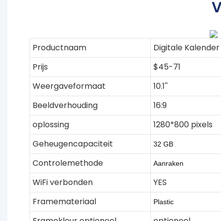
V
Productnaam
Digitale Kalender
Prijs
$45-71
Weergaveformaat
10.1''
Beeldverhouding
16:9
oplossing
1280*800 pixels
Geheugencapaciteit
32 GB
Controlemethode
Aanraken
WiFi verbonden
YES
Framemateriaal
Plastic
Framekleur optioneel
optioneel