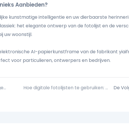
Unieks Aanbieden?
ke kunstmatige intelligentie en uw dierbaarste herinneri
lassiek: het elegante ontwerp van de fotolijst en de versc
j uw woonstijl.
elektronische AI-papierkunstframe van de fabrikant yiai
fect voor particulieren, ontwerpers en bedrijven.
Introductie van een 15,6 inch grote digitale gezinskalender - Gezinsintelligentiebeheer
Hoe digitale fotolijsten te gebruiken: een stapsgewijze handleiding
De Vo