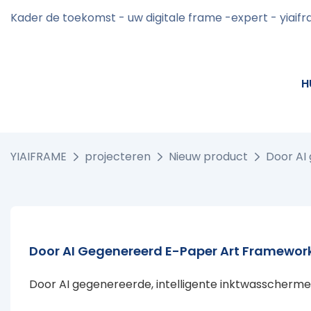
Kader de toekomst - uw digitale frame -expert - yiaif
H
YIAIFRAME
projecteren
Nieuw product
Door AI
Door AI Gegenereerd E-Paper Art Framework
Door AI gegenereerde, intelligente inktwasschermen 