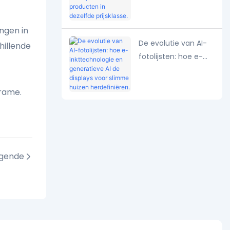
beter presteren dan
producten in
ngen in
dezelfde prijsklasse.
De evolutie van AI-
hillende
fotolijsten: hoe e-
inkttechnologie en
generatieve AI de
frame.
displays voor slimme
huizen herdefiniëren.
lgende