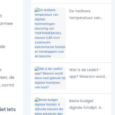
fotolijsten volledig?
De tastbare
t
temperatuur van
aarmee
digitale
herinneringen:
lancering van
YIAIFRAME's nieuwe
 de
5,89-inch zeskleuren
elektronische
fotolijst en
e
Wat is de LedArt-
trendrapport voor de
app? Waarom wordt
weer, de
branche
deze veel gebruikt bij
n, vormt
digitale fotolijsten
van hout?
Beste budget
digitale fotolijst: 4
et Iets
stijlvolle kleuren die