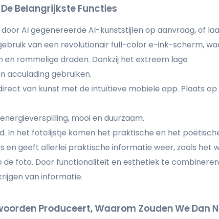
De Belangrijkste Functies
door AI gegenereerde AI-kunststijlen op aanvraag, of laa
bruik van een revolutionair full-color e-ink-scherm, w
 en rommelige draden. Dankzij het extreem lage
én acculading gebruiken.
 direct van kunst met de intuïtieve mobiele app. Plaats op
 energieverspilling, mooi en duurzaam.
d. In het fotolijstje komen het praktische en het poëtisch
 en geeft allerlei praktische informatie weer, zoals het 
 de foto. Door functionaliteit en esthetiek te combinere
krijgen van informatie.
twoorden Produceert, Waarom Zouden We Dan Ni