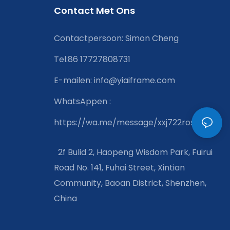
Contact Met Ons
Contactpersoon: Simon Cheng
Tel:86 17727808731
E-mailen:
info@yiaiframe.com
WhatsAppen
:
https://wa.me/message/xxj722rosnfta1
2f Bulid 2, Haopeng Wisdom Park, Fuirui
Road No. 141, Fuhai Street, Xintian
Community, Baoan District, Shenzhen,
China