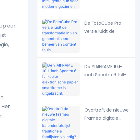
gestuurde
intelligente hub voor
moderne gezinnen
De FotoCube Pro-
 op een
versie luidt de
jst
transformatie in van
gie,
gecentraliseerd
beheer van content
thuis.
De YIAIFRAME 10,1-
inch Spectra 6 full-
color elektronische
papier smartframe is
en
uitgebracht.
 Het
Overtreft de nieuwe
n
Frameo digitale
kalenderfotolijst
traditionele