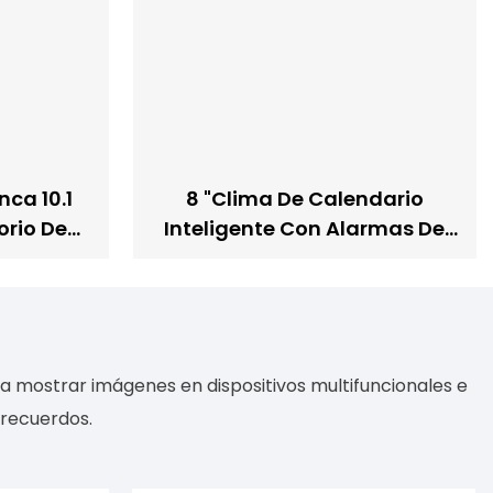
nca 10.1
8 "Clima De Calendario
orio De
Inteligente Con Alarmas De
cha
Atenuación Automática Ideal
Tareas
Para Personas Mayores
ceso
Demencia Alzheimer
ra mostrar imágenes en dispositivos multifuncionales e
 recuerdos.