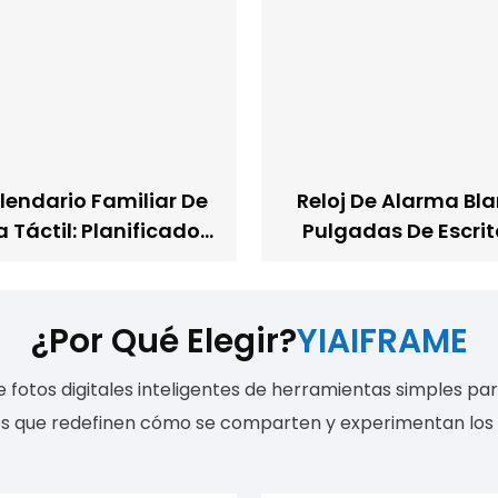
alendario Familiar De
Reloj De Alarma Bla
 Táctil: Planificador
Pulgadas De Escrit
d Inteligente Blanco
Escritorio Y Fe
2 GB, Pantalla HD,
Administrador De 
anizador Diario
Botón De Retro
¿Por Qué Elegir?
YIAIFRAME
fotos digitales inteligentes de herramientas simples pa
es que redefinen cómo se comparten y experimentan los