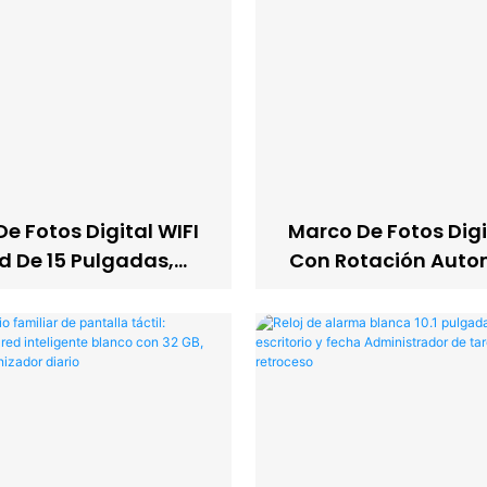
e Fotos Digital WIFI
Marco De Fotos Digi
d De 15 Pulgadas,
Con Rotación Auto
al Plástico Full HD,
Reproductor De V
ión Gratuita, Tamaño
Control De Brillo, Pa
Grande
10,1 Pulgadas