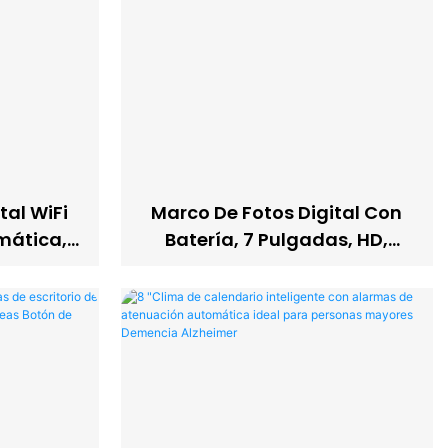
tal WiFi
Marco De Fotos Digital Con
mática,
Batería, 7 Pulgadas, HD,
ídeo Y
Memoria Interna,
ntalla De
Presentación De Fotos,
.
Decoración Del Hogar