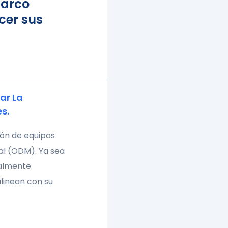
marco
cer sus
ar La
es.
ión de equipos
nal (ODM). Ya sea
talmente
linean con su