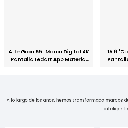
Arte Gran 65 "Marco Digital 4K
15.6 "C
Pantalla Ledart App Material
Pantalla
De Madera Para La
De Pare
Decoración De La Pared
Con 3
Org
A lo largo de los años, hemos transformado marcos de 
inteligent