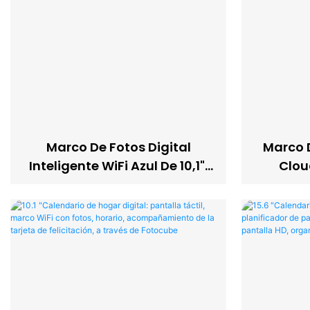
Marco De Fotos Digital
Marco D
Inteligente WiFi Azul De 10,1",
Clou
Uso Compartido Instantáneo,
Materi
Configuración Sencilla,
Aplicac
Pantalla Todo En Uno1